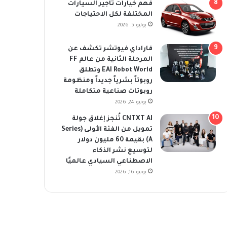
فهم خيارات تأجير السيارات
المختلفة لكل الاحتياجات
يوليو 5, 2026
فاراداي فيوتشر تكشف عن
المرحلة الثانية من عالم FF
EAI Robot World وتطلق
روبوتاً بشرياً جديداً ومنظومة
روبوتات صناعية متكاملة
يونيو 24, 2026
CNTXT AI تُنجز إغلاق جولة
تمويل من الفئة الأولى (Series
A) بقيمة 60 مليون دولار
لتوسيع نشر الذكاء
الاصطناعي السيادي عالميًا
يونيو 16, 2026