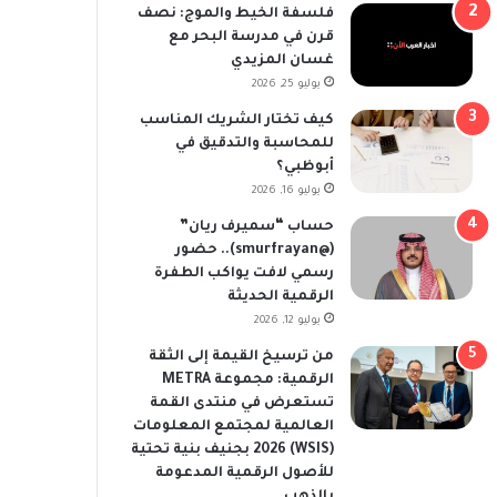
فلسفة الخيط والموج: نصف
قرن في مدرسة البحر مع
غسان المزيدي
يوليو 25, 2026
كيف تختار الشريك المناسب
للمحاسبة والتدقيق في
أبوظبي؟
يوليو 16, 2026
حساب “سميرف ريان”
(@smurfrayan).. حضور
رسمي لافت يواكب الطفرة
الرقمية الحديثة
يوليو 12, 2026
من ترسيخ القيمة إلى الثقة
الرقمية: مجموعة METRA
تستعرض في منتدى القمة
العالمية لمجتمع المعلومات
(WSIS) 2026 بجنيف بنية تحتية
للأصول الرقمية المدعومة
بالذهب