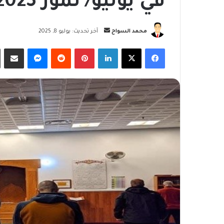
في يوليو/ تموز 2025
أرسل
محمد السواح
آخر تحديث: يوليو 8, 2025
بريدا
فيسبوك
‫X
لينكدإن
بينتيريست
ماسنجر
مشاركة
إلكترونيا