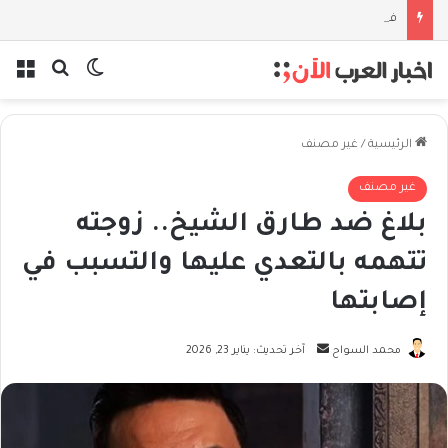
فلسفة الخيط والموج: نصف قرن في مدرسة البحر مع غسان المزيدي
بحث عن
الوضع المظل
الق
الرئيسية
/
غير مصنف
غير مصنف
بلاغ ضد طارق الشيخ.. زوجته
تتهمه بالتعدي عليها والتسبب في
إصابتها
أرسل
محمد السواح
آخر تحديث: يناير 23, 2026
بريدا
إلكترونيا