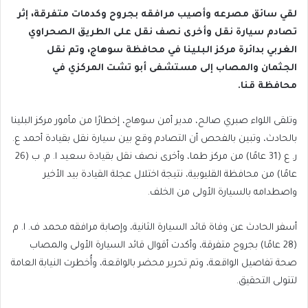
لقي سائق مصرعه وأصيب مرافقه بجروح وكدمات متفرقة، إثر
تصادم سيارة نقل وأخرى نصف نقل على الطريق الصحراوي
الغربي بدائرة مركز البلينا في محافظة سوهاج، وتم نقل
الجثمان والمصاب إلى مستشفى أبو تشت المركزي في
محافظة قنا.
وتلقى اللواء صبري صالح، مدير أمن سوهاج، إخطارًا من مأمور مركز البلينا
بالحادث، وتبين بالفحص أن التصادم وقع بين سيارة نقل بقيادة أحمد ع.
ر. ع (31 عامًا) من مركز طما، وأخرى نصف نقل بقيادة سعيد ا. م. ب (26
عامًا) من محافظة القليوبية، نتيجة اختلال عجلة القيادة بيد الأخير
واصطدامه بالسيارة الأولى من الخلف.
أسفر الحادث عن وفاة قائد السيارة الثانية، وإصابة مرافقه محمد ف. ا. م
(28 عامًا) بجروح متفرقة، وأكدت أقوال قائد السيارة الأولى والمصاب
صحة تفاصيل الواقعة، وتم تحرير محضر بالواقعة، وأُخطرت النيابة العامة
لتتولى التحقيق.