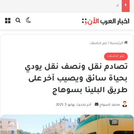
فلسفة الخيط والموج: نصف قرن في مدرسة البحر مع غسان المزيدي
بحث عن
الوضع المظل
الق
الرئيسية
/
غير مصنف
غير مصنف
تصادم نقل ونصف نقل يودي
بحياة سائق ويصيب آخر على
طريق البلينا بسوهاج
أرسل
محمد السواح
آخر تحديث: يوليو 5, 2025
بريدا
إلكترونيا