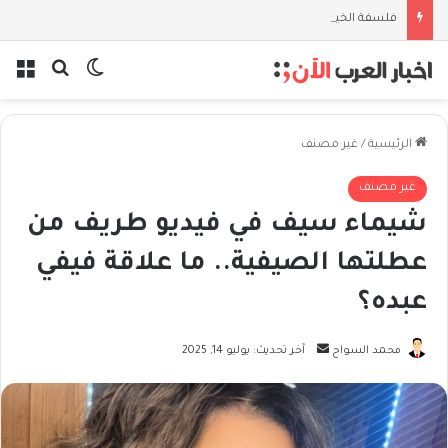
فلسفة الخيط والموج: نصف قرن في مدرسة البحر مع غسان المزيدي
بحث عن
الوضع المظل
الق
الرئيسية
/
غير مصنف
غير مصنف
شيماء سيف في فيديو طريف من
عطلتها الصيفية.. ما علاقة فيفي
عبده؟
أرسل
محمد السواح
آخر تحديث: يوليو 14, 2025
بريدا
إلكترونيا