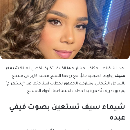
بعد انشغالها المكثف بمشاريعها الفنية الأخيرة، تقضي الفنانة
شيماء
سيف
إجازتها الصيفية حاليًّا مع زوجها المنتج محمد كارتر في منتجع
بالساحل الشمالي. وشاركت الجمهور لحظات استرخائها عبر “إنستغرام”
بفيديو طريف تُظهر فيه لحظات استمتاعها بأجواء المسبح.
شيماء سيف تستعين بصوت فيفي
عبده