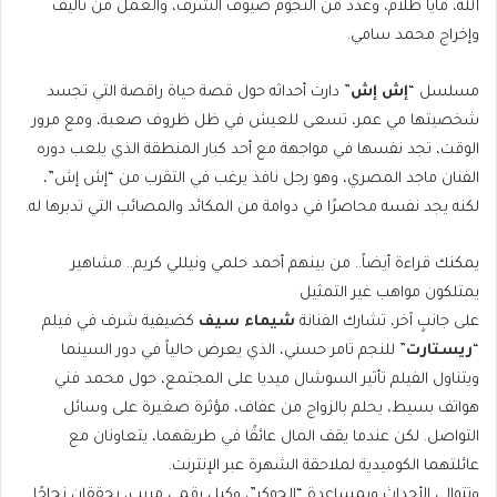
الله، مايا طلام، وعدد من النجوم ضيوف الشرف، والعمل من تأليف
وإخراج محمد سامي.
مسلسل “
إش إش
” دارت أحداثه حول قصة حياة راقصة التي تجسد
شخصيتها مي عمر، تسعى للعيش في ظل ظروف صعبة، ومع مرور
الوقت، تجد نفسها في مواجهة مع أحد كبار المنطقة الذي يلعب دوره
الفنان ماجد المصري، وهو رجل نافذ يرغب في التقرب من “إش إش”،
لكنه يجد نفسه محاصرًا في دوامة من المكائد والمصائب التي تدبرها له.
يمكنك قراءة أيضاً.. من بينهم أحمد حلمي ونيللي كريم.. مشاهير
يمتلكون مواهب غير التمثيل
على جانبٍ آخر، تشارك الفنانة
شيماء سيف
كضيفية شرف في فيلم
“
ريستارت
” للنجم تامر حسني، الذي يعرض حالياً في دور السينما
ويتناول الفيلم تأثير السوشال ميديا على المجتمع، حول محمد فني
هواتف بسيط، يحلم بالزواج من عفاف، مؤثرة صغيرة على وسائل
التواصل. لكن عندما يقف المال عائقًا في طريقهما، يتعاونان مع
عائلتهما الكوميدية لملاحقة الشهرة عبر الإنترنت.
وتتوالي الأحداث وبمساعدة “الجوكر”، وكيل رقمي مريب، يحققان نجاحًا