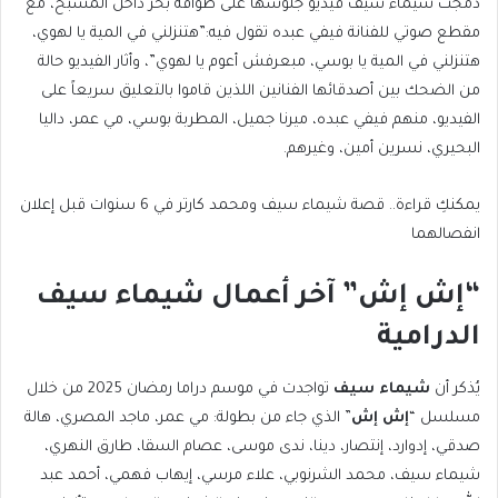
دمجت شيماء سيف فيديو جلوسها على طوَّافة بحر داخل المسبح، مع
مقطع صوتي للفنانة فيفي عبده تقول فيه:”هتنزلني في المية يا لهوي،
هتنزلني في المية يا بوسي، مبعرفش أعوم يا لهوي”، وأثار الفيديو حالة
من الضحك بين أصدقائها الفنانين اللذين قاموا بالتعليق سريعاً على
الفيديو، منهم فيفي عبده، ميرنا جميل، المطربة بوسي، مي عمر، داليا
البحيري، نسرين أمين، وغيرهم.
يمكنكِ قراءة.. قصة شيماء سيف ومحمد كارتر في 6 سنوات قبل إعلان
انفصالهما
“إش إش” آخر أعمال شيماء سيف
الدرامية
يُذكر أن
شيماء سيف
تواجدت في موسم دراما رمضان 2025 من خلال
مسلسل “
إش إش
” الذي جاء من بطولة: مي عمر، ماجد المصري، هالة
صدقي، إدوارد، إنتصار، دينا، ندى موسى، عصام السقا، طارق النهري،
شيماء سيف، محمد الشرنوبي، علاء مرسي، إيهاب فهمي، أحمد عبد