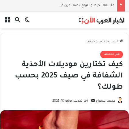
فلسفة الخيط والموج: نصف قرن في مدرسة البحر مع غسان المزيدي
بحث عن
الوضع المظل
الق
الرئيسية
/
غير مصنف
غير مصنف
كيف تختارين موديلات الأحذية
الشفافة في صيف 2025 بحسب
طولك؟
أرسل
محمد السواح
آخر تحديث: يونيو 10, 2025
بريدا
إلكترونيا