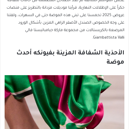
عكس المواسم السابقة لم تعد الصنادل المصممة من خامات شفافة
حكراً على الإطلالات النهارية، فرأينا موديلات مزدانة بالتطريز على منصات
عروض 2025 تحمسنا على تبني هذه الموضة حتى في السهرات، ولفتنا
على وجه الخصوص الصندل الأصفر الزاهي المزين بأشكال الورود
المرصعة بالكريستالات من مجموعة ماركة جيامباتيستا فالي
Giambattista Valli.
الأحذية الشفافة المزينة بفيونكه أحدث
موضة