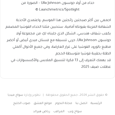
حذاء من أولا جونسون Ulla Johnson – الصورة من
Launchmetrics/Spotlight ©
اجمعي بين أكثر صيحتين رائجتين هذا الموسم، واعتمدي الأحذية
الشفافة المزينة بفيونكه أمامية، ستحبين مثلنا الحذاء الفوشيا المصمم
بكعب شفاف هندسي، الشكل الذي جلبناه لكِ من مجموعة أولا
جونسون Ulla Johnson، جربي تنسيقه مع فستان ميدي أبيض أو أخضر
مطبع بالورود الفوشيا على غرار العارضة، وفي جميع الأحوال أكملي
الطلة بحقيبة فوشيا متوسطة الحجم.
قد يهمك التعرف إلى 13 فكرة لتنسيق الملابس والأكسسوارات في
عطلات صيف 2025
© حقوق النشر 2026، جميع الحقوق محفوظة | تطوير وإدارة
سواح ميديا
الرئيسية
اتصل بنا
مجلة النجوم
موقع العشق
صوت الخليج
سواح ويب
المراقب
رياض هيرالد