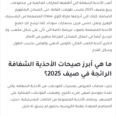
أغلب الأحذية الشفافة التي أطلقتها الماركات العالمية في مجموعات
ربيع وصيف 2025 تناسب طويلات القامة، حتى الصنادل البلاتفورم
الضخمة، كتلك التي أدرجتها ماركة كلوي Chloe المصممة من البلاستيك
الزهري ونعل خشبي مزين بشعارات سوداء، كما نرشح لكِ جميع
الأحذية المصممة بكعوب عريضة خاصة التي تأتي على شكل مكعب، ولا
تترددي أيضاً في انتعال الصنادل المزدانة بتطريز من الأمام.
اختاري أحذية الكعب العالي باللونين الذهبي والفضي بحسب الطول
وشكل القدم
ما هي أبرز صيحات الأحذية الشفافة
الرائجة في صيف 2025؟
زخرت منصات العروض بعشرات الموديلات من الأحذية الشفافة، والتي
تعدنا بموسم صيفي مليء بالمرح، وهيمنت الموديلات المبتكرة على
المشهد، وبخلاف الأحذية المصنوعة من الخامات البلاستيكية، حجزت
التصاميم المنفذة بتقنية الكروشيه بحضور لم يسبق له مثيل.