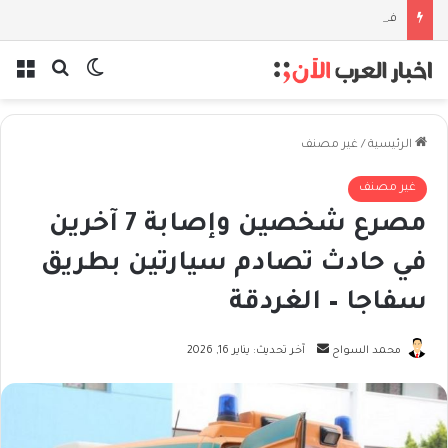
فلسفة الخيط والموج: نصف قرن في مدرسة البحر مع غسان المزيدي
بحث عن
الوضع المظل
الق
الرئيسية
/
غير مصنف
غير مصنف
مصرع شخصين وإصابة 7 آخرين
في حادث تصادم سيارتين بطريق
سفاجا – الغردقة
أرسل
محمد السواح
آخر تحديث: يناير 16, 2026
بريدا
إلكترونيا