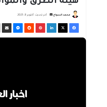
هيئة الطرق والموا
أرسل
محمد السواح
آخر تحديث: أكتوبر 8, 2025
بريدا
فيسبوك
‫X
لينكدإن
بينتيريست
ماسنجر
مشاركة
إلكترونيا