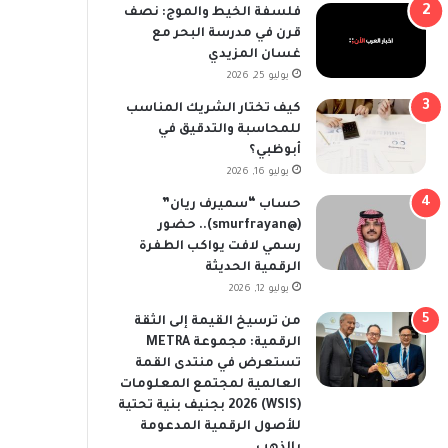
فلسفة الخيط والموج: نصف
قرن في مدرسة البحر مع
غسان المزيدي
يوليو 25, 2026
كيف تختار الشريك المناسب
للمحاسبة والتدقيق في
أبوظبي؟
يوليو 16, 2026
حساب “سميرف ريان”
(@smurfrayan).. حضور
رسمي لافت يواكب الطفرة
الرقمية الحديثة
يوليو 12, 2026
من ترسيخ القيمة إلى الثقة
الرقمية: مجموعة METRA
تستعرض في منتدى القمة
العالمية لمجتمع المعلومات
(WSIS) 2026 بجنيف بنية تحتية
للأصول الرقمية المدعومة
بالذهب