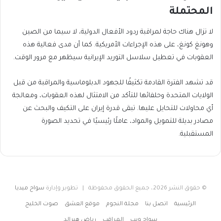
المحتملة
لا تزال هناك حاجة لمراقبة ردود الأفعال الدولية، لا سيما من الصين
وهونغ كونغ، على هذه الإجراءات الأمريكية. كما أن مدى فعالية هذه
العقوبات في تعطيل سلاسل التوريد الإيرانية سيظهر مع مرور الوقت.
قد تشهد الفترة القادمة تكثيفًا للجهود الدبلوماسية والمراقبة من قبل
الولايات المتحدة وحلفائها للتأكد من الامتثال لهذه العقوبات، ومعالجة
أي محاولات للتحايل عليها. تبقى قدرة إيران على التكيف والبحث عن
مصادر بديلة للتمويل والمواد، عاملًا رئيسيًا في تحديد الصورة
المستقبلية.
© حقوق النشر 2026، جميع الحقوق محفوظة | تطوير وإدارة
سواح ميديا
الرئيسية
اتصل بنا
مجلة النجوم
موقع العشق
صوت الخليج
سواح ويب
المراقب
رياض هيرالد