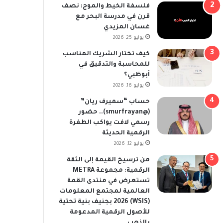
فلسفة الخيط والموج: نصف
قرن في مدرسة البحر مع
غسان المزيدي
يوليو 25, 2026
كيف تختار الشريك المناسب
للمحاسبة والتدقيق في
أبوظبي؟
يوليو 16, 2026
حساب “سميرف ريان”
(@smurfrayan).. حضور
رسمي لافت يواكب الطفرة
الرقمية الحديثة
يوليو 12, 2026
من ترسيخ القيمة إلى الثقة
الرقمية: مجموعة METRA
تستعرض في منتدى القمة
العالمية لمجتمع المعلومات
(WSIS) 2026 بجنيف بنية تحتية
للأصول الرقمية المدعومة
بالذهب