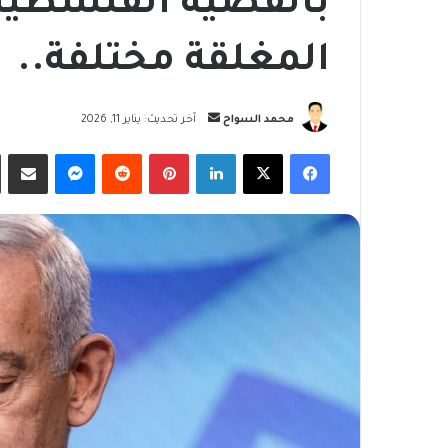
بالقضية الفلسطين
المغلقة مختلفة..
أرسل
محمد السواح
آخر تحديث: يناير 11, 2026
بريدا
فيسبوك
‫X
لينكدإن
بينتيريست
ماسنجر
مشاركة
إلكترونيا