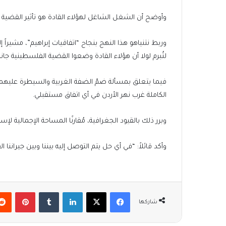
وأوضح أن الشغل الشاغل لهؤلاء القادة هو تأثير القضية
وربط نتنياهو هذا النهج بنجاح “اتفاقيات إبراهيم”، مشيراً 
لتُبرم لولا أن هؤلاء القادة وضعوا القضية الفلسطينية جان
فيما يتعلق بمسألة ضمّ الضفة الغربية والسيطرة عليهما 
الكاملة غرب نهر الأردن في أي اتفاق مستقبلي.
وبرر ذلك بالقيود الجغرافية، مُقارنًا المساحة الإجمالية لإس
وأكد قائلاً: “في أي حل يتم التوصل إليه بيننا وبين جيران
فيسبوك
‫X
لينكدإن
بينتير
شاركها