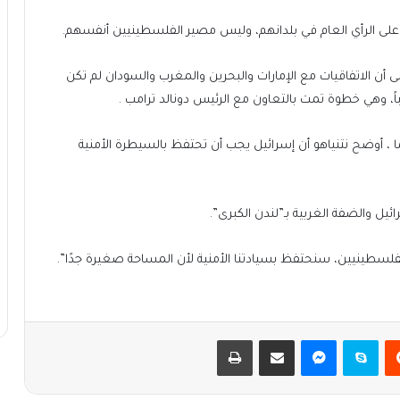
 على الرأي العام في بلدانهم، وليس مصير الفلسطينيين أنفسهم.
إلى أن الاتفاقيات مع الإمارات والبحرين والمغرب والسودان لم تكن
باً، وهي خطوة تمت بالتعاون مع الرئيس دونالد ترامب .
، أوضح نتنياهو أن إسرائيل يجب أن تحتفظ بالسيطرة الأمنية
رائيل والضفة الغربية بـ”لندن الكبرى”.
نا الفلسطينيين، سنحتفظ بسيادتنا الأمنية لأن المساحة صغيرة جدًا”.
يست
سكايب
ماسنجر
مشاركة عبر البريد
طباعة