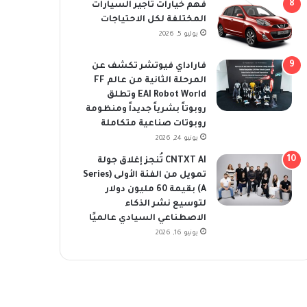
فهم خيارات تأجير السيارات
المختلفة لكل الاحتياجات
يوليو 5, 2026
فاراداي فيوتشر تكشف عن
المرحلة الثانية من عالم FF
EAI Robot World وتطلق
روبوتاً بشرياً جديداً ومنظومة
روبوتات صناعية متكاملة
يونيو 24, 2026
CNTXT AI تُنجز إغلاق جولة
تمويل من الفئة الأولى (Series
A) بقيمة 60 مليون دولار
لتوسيع نشر الذكاء
الاصطناعي السيادي عالميًا
يونيو 16, 2026