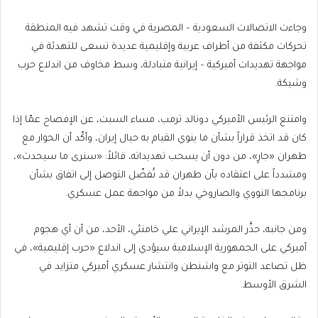
وجاءت الاتصالات السعودية – المصرية في وقت تشهد فيه المنطقة
تحركات مكثفة من أطراف عربية وإقليمية عديدة تسعى للتهدئة في
مواجهة تهديدات أميركية – إيرانية متبادلة، وسط مخاوف من اندلاع حرب
وشيكة.
وامتنع الرئيس الأميركي دونالد ترمب، مساء السبت، عن الإفصاح عمّا إذا
كان قد اتخذ قراراً بشأن ما ينوي القيام به حيال إيران، وأكّد أن الحوار مع
طهران «جارٍ»، من دون أن يسحب تهديداته، قائلاً: «سنرى ما سيحدث»،
ومشدداً على اعتقاده بأن طهران قد تُفضّل التوصل إلى اتفاق بشأن
برنامجها النووي والصاروخي بدلاً من مواجهة عمل عسكري.
ومن جانبه، حذَّر المرشد الإيراني علي خامنئي، الأحد، من أن أي هجوم
أميركي على الجمهورية الإسلامية سيؤدي إلى اندلاع «حرب إقليمية»، في
ظل تصاعد التوتر مع واشنطن وانتشار عسكري أميركي متزايد في
الشرق الأوسط.