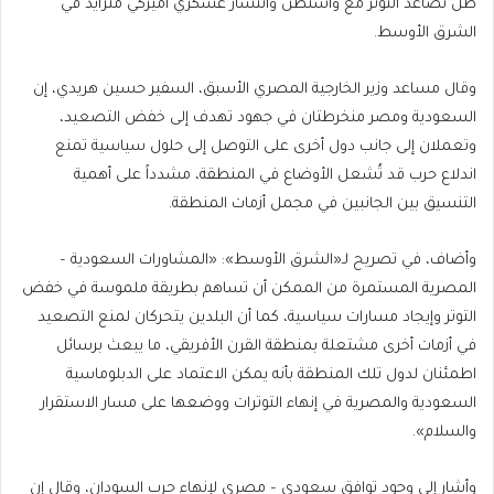
ظل تصاعد التوتر مع واشنطن وانتشار عسكري أميركي متزايد في
الشرق الأوسط.
وقال مساعد وزير الخارجية المصري الأسبق، السفير حسين هريدي، إن
السعودية ومصر منخرطتان في جهود تهدف إلى خفض التصعيد،
وتعملان إلى جانب دول أخرى على التوصل إلى حلول سياسية تمنع
اندلاع حرب قد تُشعل الأوضاع في المنطقة، مشدداً على أهمية
التنسيق بين الجانبين في مجمل أزمات المنطقة.
وأضاف، في تصريح لـ«الشرق الأوسط»: «المشاورات السعودية –
المصرية المستمرة من الممكن أن تساهم بطريقة ملموسة في خفض
التوتر وإيجاد مسارات سياسية، كما أن البلدين يتحركان لمنع التصعيد
في أزمات أخرى مشتعلة بمنطقة القرن الأفريقي، ما يبعث برسائل
اطمئنان لدول تلك المنطقة بأنه يمكن الاعتماد على الدبلوماسية
السعودية والمصرية في إنهاء التوترات ووضعها على مسار الاستقرار
والسلام».
وأشار إلى وجود توافق سعودي – مصري لإنهاء حرب السودان، وقال إن