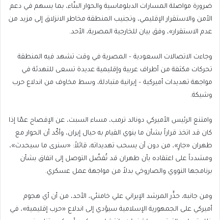
ضرورة مواصلة المسارات الدبلوماسية والحوار البنّاء، بما يسهم في دعم
الأمن والاستقرار الإقليمي، وتجنيب المنطقة مخاطر الانزلاق إلى مزيد من
عدم الاستقرار»، وفق بيان للخارجية المصرية، الأحد.
وجاءت الاتصالات السعودية – المصرية في وقت تشهد فيه المنطقة
تحركات مكثفة من أطراف عربية وإقليمية عديدة تسعى للتهدئة في
مواجهة تهديدات أميركية – إيرانية متبادلة، وسط مخاوف من اندلاع حرب
وشيكة.
وامتنع الرئيس الأميركي دونالد ترمب، مساء السبت، عن الإفصاح عمّا إذا
كان قد اتخذ قراراً بشأن ما ينوي القيام به حيال إيران، وأكّد أن الحوار مع
طهران «جارٍ»، من دون أن يسحب تهديداته، قائلاً: «سنرى ما سيحدث»،
ومشدداً على اعتقاده بأن طهران قد تُفضّل التوصل إلى اتفاق بشأن
برنامجها النووي والصاروخي بدلاً من مواجهة عمل عسكري.
ومن جانبه، حذَّر المرشد الإيراني علي خامنئي، الأحد، من أن أي هجوم
أميركي على الجمهورية الإسلامية سيؤدي إلى اندلاع «حرب إقليمية»، في