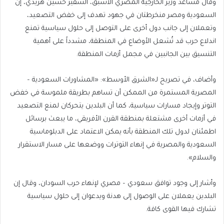
وقال مساعد وزير الخارجية المصري الأسبق، السفير حسين هريدي، إن
السعودية ومصر منخرطتان في جهود تهدف إلى خفض التصعيد،
وتعملان إلى جانب دول أخرى على التوصل إلى حلول سياسية تمنع
اندلاع حرب قد تُشعل الأوضاع في المنطقة، مشدداً على أهمية
التنسيق بين الجانبين في مجمل أزمات المنطقة.
وأضاف، في تصريح لـ«الشرق الأوسط»: «المشاورات السعودية –
المصرية المستمرة من الممكن أن تساهم بطريقة ملموسة في خفض
التوتر وإيجاد مسارات سياسية، كما أن البلدين يتحركان لمنع التصعيد
في أزمات أخرى مشتعلة بمنطقة القرن الأفريقي، ما يبعث برسائل
اطمئنان لدول تلك المنطقة بأنه يمكن الاعتماد على الدبلوماسية
السعودية والمصرية في إنهاء التوترات ووضعها على مسار الاستقرار
والسلام».
وأشار إلى وجود توافق سعودي – مصري لإنهاء حرب السودان، وقال إن
البلدين يعملان على الوصول إلى هدنة ويدعوان إلى حلول سياسية
تشارك فيها القوى كافة.