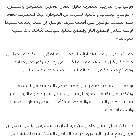
ووفق بيان الخارجية المصرية، تناول اتصال الوزيرين السعودي والمصري
«الأوضاع الإنسانية والأمنية المتردية في السودان، حيث استعرضا جهود
دعم التهدئة، مؤكدين على أهمية سرعة التوصل إلى هدنة إنسانية تمهيداً
لوقف شامل لإطلاق النار، وإطلاق عملية سياسية شاملة ذات ملكية
سودانية».
كما أكد الوزيران على أولوية إنشاء ممرات ومناطق إنسانية آمنة للمدنيين،
خاصة في ظل ما شهدته مدينة الفاشر في إقليم دارفور «من مذابح
وفظائع جسيمة علي أيدي الميليشيا المسلحة»، بحسب البيان.
توافقت السعودية ومصر على أهمية خفض التصعيد في المنطقة،
وشدّدتا على تكثيف الجهود الرامية إلى خفض التوتر واحتواء الأزمات عبر
تغليب الحلول السياسية والتفاوضية، مؤكّدتين رفض منطق التصعيد
واستخدام القوة.
جاء ذلك خلال اتصال هاتفي بين وزير الخارجية السعودي الأمير فيصل بن
فرحان، مع نظيره المصري بدر عبد العاطي، السبت، شدّدا خلاله «على