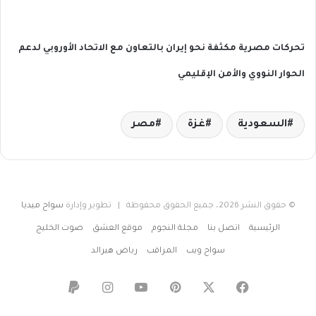
تحركات مصرية مكثفة نحو إيران بالتعاون مع الاتحاد الأوروبي لدعم
الحوار النووي والأمن الإقليمي
السعودية
غزة
مصر
© حقوق النشر 2026، جميع الحقوق محفوظة | تطوير وإدارة
سواح ميديا
الرئيسية
اتصل بنا
مجلة النجوم
موقع العشق
صوت الخليج
سواح ويب
المراقب
رياض هيرالد
‫X
فيسبوك
بينتيريست
‫YouTube
انستقرام