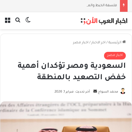
فلسفة الخيط والموج: نصف قرن في مدرسة البحر مع غسان المزيدي
بحث عن
الوضع المظل
الق
الرئيسية
/
اخر الاخبار
/
اخبار مصر
اخبار مصر
السعودية ومصر تؤكدان أهمية
خفض التصعيد بالمنطقة
أرسل
محمد السواح
آخر تحديث: فبراير 1, 2026
بريدا
إلكترونيا