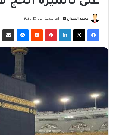
على تأشيرة الحج لأ
أرسل
محمد السواح
آخر تحديث: يناير 10, 2026
بريدا
فيسبوك
‫X
لينكدإن
بينتيريست
ماسنجر
مشاركة
إلكترونيا