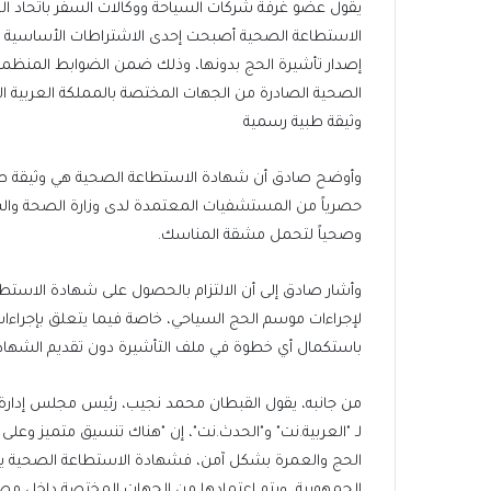
يقول عضو غرفة شركات السياحة ووكالات السفر باتحاد ا
الاستطاعة الصحية أصبحت إحدى الاشتراطات الأساسية وال
إصدار تأشيرة الحج بدونها، وذلك ضمن الضوابط المنظمة 
الصحية الصادرة من الجهات المختصة بالمملكة العربية ا
وثيقة طبية رسمية
وأوضح صادق أن شهادة الاستطاعة الصحية هي وثيقة طبي
حصرياً من المستشفيات المعتمدة لدى وزارة الصحة والس
وصحياً لتحمل مشقة المناسك.
وأشار صادق إلى أن الالتزام بالحصول على شهادة الاستط
لإجراءات موسم الحج السياحي، خاصة فيما يتعلق بإجراءات
باستكمال أي خطوة في ملف التأشيرة دون تقديم الشهادة، 
من جانبه، يقول القبطان محمد نجيب، رئيس مجلس إدارة
لـ "العربية.نت" و"الحدث.نت"، إن "هناك تنسيق متميز وع
الحج والعمرة بشكل آمن، فشهادة الاستطاعة الصحية 
الجمهورية، ويتم اعتمادها من الجهات المختصة داخل مصر