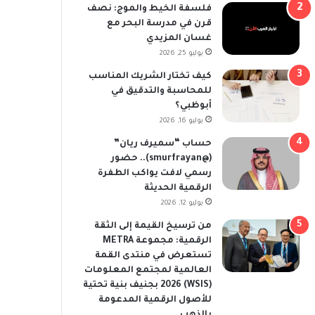
فلسفة الخيط والموج: نصف
قرن في مدرسة البحر مع
غسان المزيدي
يوليو 25, 2026
كيف تختار الشريك المناسب
للمحاسبة والتدقيق في
أبوظبي؟
يوليو 16, 2026
حساب “سميرف ريان”
(@smurfrayan).. حضور
رسمي لافت يواكب الطفرة
الرقمية الحديثة
يوليو 12, 2026
من ترسيخ القيمة إلى الثقة
الرقمية: مجموعة METRA
تستعرض في منتدى القمة
العالمية لمجتمع المعلومات
(WSIS) 2026 بجنيف بنية تحتية
للأصول الرقمية المدعومة
بالذهب