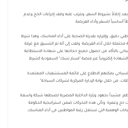
د إخلالاً بشروط السفر، ويترتب عليه وقف إجراءات الحج وعدم
ً أساسياً للسفر وأداء الفريضة.
 دقيق، وإقراره بقدرته الصحية على أداء المناسك، وهذا شرط
تملة خلال أداء الفريضة. ولفت إلى أنه تم التنسيق مع غرفة
لسياحي بالتأكد من حصول جميع حجاجها على شهادة الاستطاعة
 الشهادة إلكترونياً عبر منصة "مسار نسك" السعودية كشرط
السياحي يمكنهم الاطلاع على قائمة المستشفيات المعتمدة
من خلال بوابة الإدارة المركزية لشركات السياحة".
نظم، مشيداً بجهود وزارة الداخلية المصرية لضبطها شبكة واسعة
ت حج وعمرة. وتأتي هذه التحركات ضمن استراتيجية الحكومة
انات الوهمية التي تستغل رغبة المواطنين في أداء المناسك،