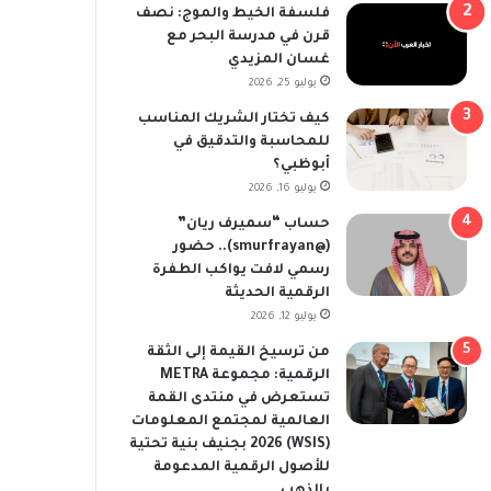
فلسفة الخيط والموج: نصف
قرن في مدرسة البحر مع
غسان المزيدي
يوليو 25, 2026
كيف تختار الشريك المناسب
للمحاسبة والتدقيق في
أبوظبي؟
يوليو 16, 2026
حساب “سميرف ريان”
(@smurfrayan).. حضور
رسمي لافت يواكب الطفرة
الرقمية الحديثة
يوليو 12, 2026
من ترسيخ القيمة إلى الثقة
الرقمية: مجموعة METRA
تستعرض في منتدى القمة
العالمية لمجتمع المعلومات
(WSIS) 2026 بجنيف بنية تحتية
للأصول الرقمية المدعومة
بالذهب