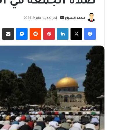
صلاة الجمعة في ا
أرسل
محمد السواح
آخر تحديث: يناير 9, 2026
بريدا
فيسبوك
‫X
لينكدإن
بينتيريست
ماسنجر
مشاركة
إلكترونيا