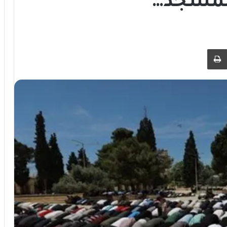
لمسجد…
 عبر البريد
طباعة