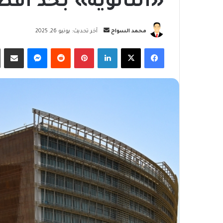
«الثانوية» بحد أقصى 3 مواد لكل 
أرسل
محمد السواح
آخر تحديث: يونيو 26, 2025
بريدا
فيسبوك
‫X
لينكدإن
بينتيريست
ماسنجر
مشاركة
إلكترونيا