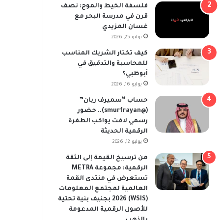
فلسفة الخيط والموج: نصف
قرن في مدرسة البحر مع
غسان المزيدي
يوليو 25, 2026
كيف تختار الشريك المناسب
للمحاسبة والتدقيق في
أبوظبي؟
يوليو 16, 2026
حساب “سميرف ريان”
(@smurfrayan).. حضور
رسمي لافت يواكب الطفرة
الرقمية الحديثة
يوليو 12, 2026
من ترسيخ القيمة إلى الثقة
الرقمية: مجموعة METRA
تستعرض في منتدى القمة
العالمية لمجتمع المعلومات
(WSIS) 2026 بجنيف بنية تحتية
للأصول الرقمية المدعومة
بالذهب