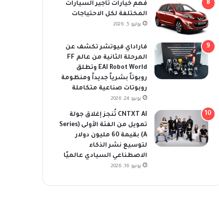
فهم خيارات تأجير السيارات
المختلفة لكل الاحتياجات
يوليو 5, 2026
فاراداي فيوتشر تكشف عن
المرحلة الثانية من عالم FF
EAI Robot World وتطلق
روبوتاً بشرياً جديداً ومنظومة
روبوتات صناعية متكاملة
يونيو 24, 2026
CNTXT AI تُنجز إغلاق جولة
تمويل من الفئة الأولى (Series
A) بقيمة 60 مليون دولار
لتوسيع نشر الذكاء
الاصطناعي السيادي عالميًا
يونيو 16, 2026