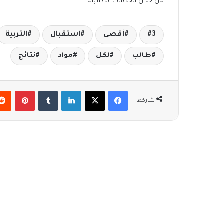
من خلال الخدمات الطلابية.
3
أقصى
استقبال
التربية
طالب
لكل
مواد
نتائج
فيسبوك
‫X
لينكدإن
بينتير
شاركها