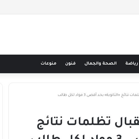
صف قرن في مدرسة البحر مع غسان المزيدي
رياضة
الصحة والجمال
فنون
منوعات
تائج «الثانوية» بحد أقصى 3 مواد لكل طالب
قبال تظلمات نتائج