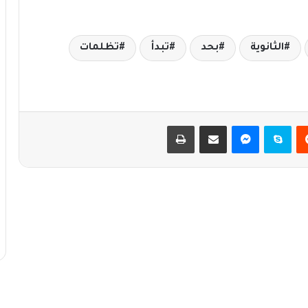
الثانوية
بحد
تبدأ
تظلمات
يست
سكايب
ماسنجر
مشاركة عبر البريد
طباعة