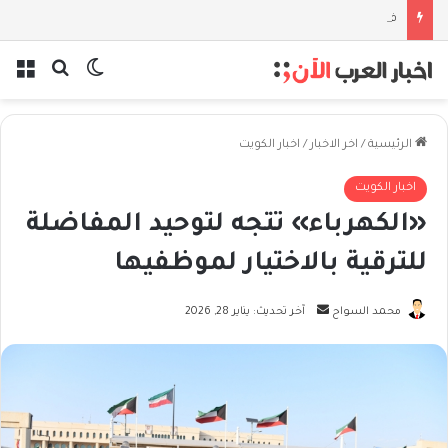
فلسفة الخيط والموج: نصف قرن في مدرسة البحر مع غسان المزيدي
بحث عن
الوضع المظل
الق
الرئيسية
/
اخر الاخبار
/
اخبار الكويت
اخبار الكويت
«الكهرباء» تتجه لتوحيد المفاضلة
للترقية بالاختيار لموظفيها
أرسل
محمد السواح
آخر تحديث: يناير 28, 2026
بريدا
إلكترونيا