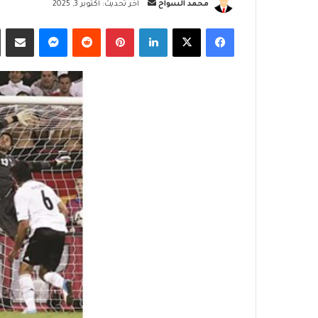
أرسل
محمد السواح
آخر تحديث: أكتوبر 3, 2025
بريدا
فيسبوك
‫X
لينكدإن
بينتيريست
ماسنجر
مشاركة
إلكترونيا