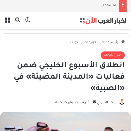
فلسفة الخيط والموج: نصف قرن في مدرسة البحر مع غسان المزيدي
بحث عن
الوضع المظل
الق
الرئيسية
/
اخر الاخبار
/
اخبار الكويت
اخبار الكويت
انطلاق الأسبوع الخليجي ضمن
فعاليات «المدينة المضيئة» في
«الصبية»
أرسل
محمد السواح
آخر تحديث: يناير 25, 2025
بريدا
إلكترونيا