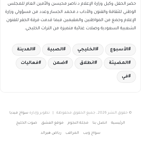
حضر الحفل وكيل وزارة الإعلام د.ناصر محيسن والأمين العام للمجلس
الوطني للثقافة والفنون والآداب د.محمد الجسار وعدد من مسؤولي وزارة
الإعلام وجمع من المواطنين والمقيمين فيما قدمت فرقة الجفر للفنون
الشعبية السعودية وصلات غنائية متميزة من التراث الخليجي.
الأسبوع
الخليجي
الصبية
المدينة
المضيئة
انطلاق
ضمن
فعاليات
في
© حقوق النشر 2026، جميع الحقوق محفوظة | تطوير وإدارة
سواح ميديا
الرئيسية
اتصل بنا
مجلة النجوم
موقع العشق
صوت الخليج
سواح ويب
المراقب
رياض هيرالد