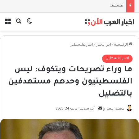
فلسفة الخيط والموج: نصف قرن في مدرسة البحر مع غسان المزيدي
بحث عن
الوضع المظل
الق
الرئيسية
/
اخر الاخبار
/
اخبار فلسطين
اخبار فلسطين
ما وراء تصريحات ويتكوف: ليس
الفلسطينيون وحدهم مستهدفين
بالتضليل
أرسل
محمد السواح
آخر تحديث: يوليو 24, 2025
بريدا
إلكترونيا