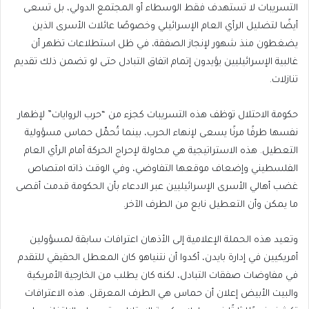
التسريبات لا تستهدف فقط الوسطاء أو المجتمع الدولي، بل تسعى
أيضًا لتضليل الرأي العام الإسرائيلي وخصوصًا عائلات الأسرى الذين
يضغطون منذ شهور لإنجاز الصفقة، في ظل استطلاعات تظهر أن
غالبية الإسرائيليين يؤيدون إتمام اتفاق التبادل حتى لو تضمن ذلك تقديم
تنازلات.
حكومة الاحتلال توظف هذه التسريبات كجزء من “حرب الروايات” لإظهار
نفسها طرفًا مرنًا يسعى لإنهاء الحرب، بينما تُحمِّل حماس مسؤولية
التعطيل. هذه الاستراتيجية هي محاولة لإحراج الحركة أمام الرأي العام
الفلسطيني وإضعاف موقعها التفاوضي، وفي الوقت ذاته امتصاص
غضب أهالي الأسرى الإسرائيليين عبر الادعاء بأن الحكومة قدمت أقصى
ما يمكن وأن التعطيل نابع من الطرف الآخر.
وتعيد هذه الحملة الإعلامية إلى الأذهان اعترافات سابقة لمسؤولين
أمريكيين في إدارة بايدن، أكدوا أن نتنياهو كان المعطل الحقيقي للتقدم
في مفاوضات صفقات التبادل، لكنه كان يطلب من الخارجية الأمريكية
والبيت الأبيض إعلان أن حماس هي الطرف المعرقل. هذه الاعترافات