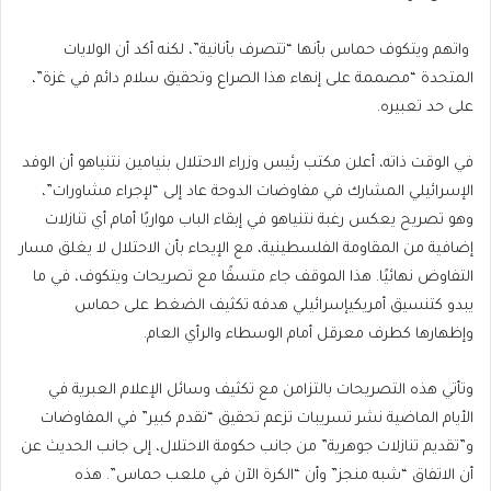
واتهم ويتكوف حماس بأنها “تتصرف بأنانية”، لكنه أكد أن الولايات
المتحدة “مصممة على إنهاء هذا الصراع وتحقيق سلام دائم في غزة”،
على حد تعبيره.
في الوقت ذاته، أعلن مكتب رئيس وزراء الاحتلال بنيامين نتنياهو أن الوفد
الإسرائيلي المشارك في مفاوضات الدوحة عاد إلى “لإجراء مشاورات”،
وهو تصريح يعكس رغبة نتنياهو في إبقاء الباب مواربًا أمام أي تنازلات
إضافية من المقاومة الفلسطينية، مع الإيحاء بأن الاحتلال لا يغلق مسار
التفاوض نهائيًا. هذا الموقف جاء متسقًا مع تصريحات ويتكوف، في ما
يبدو كتنسيق أمريكيإسرائيلي هدفه تكثيف الضغط على حماس
وإظهارها كطرف معرقل أمام الوسطاء والرأي العام.
وتأتي هذه التصريحات بالتزامن مع تكثيف وسائل الإعلام العبرية في
الأيام الماضية نشر تسريبات تزعم تحقيق “تقدم كبير” في المفاوضات
و”تقديم تنازلات جوهرية” من جانب حكومة الاحتلال، إلى جانب الحديث عن
أن الاتفاق “شبه منجز” وأن “الكرة الآن في ملعب حماس”. هذه