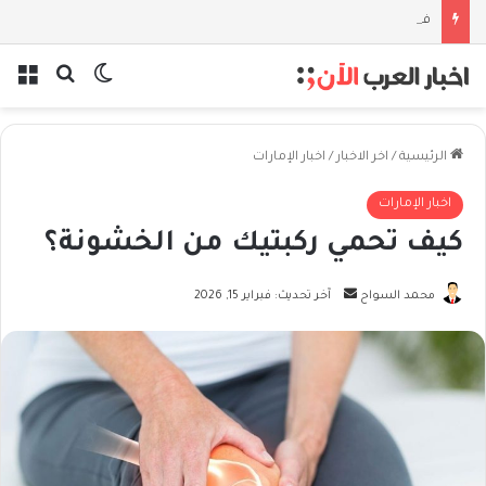
فلسفة الخيط والموج: نصف قرن في مدرسة البحر مع غسان المزيدي
بحث عن
الوضع المظل
الق
الرئيسية
/
اخر الاخبار
/
اخبار الإمارات
اخبار الإمارات
كيف تحمي ركبتيك من الخشونة؟
أرسل
محمد السواح
آخر تحديث: فبراير 15, 2026
بريدا
إلكترونيا