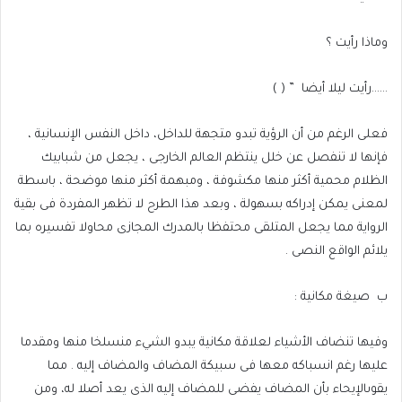
وماذا رأيت ؟
……رأيت ليلا أيضا
” ( )
فعلى الرغم من أن الرؤية تبدو متجهة للداخل، داخل النفس الإنسانية ،
فإنها لا تنفصل عن خلل ينتظم العالم الخارجى ، يجعل من شبابيك
الظلام محمية أكثر منها مكشوفة ، ومبهمة أكثر منها موضحة ، باسطة
لمعنى يمكن إدراكه بسهولة ، وبعد هذا الطرح لا تظهر المفردة فى بقية
الرواية مما يجعل المتلقى محتفظا بالمدرك المجازى محاولا تفسيره بما
يلائم الواقع النصى .
ب
صيغة مكانية :
وفيها تنضاف الأشياء لعلاقة مكانية يبدو الشيء منسلخا منها ومقدما
عليها رغم انسباكه معها فى سبيكة المضاف والمضاف إليه . مما
يقوىالإيحاء بأن المضاف يفضى للمضاف إليه الذى يعد أصلا له، ومن