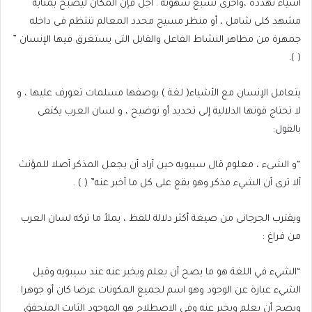
أشياء تهدده ،وأخرى تشبع شهوته . أجل فإن المكان ليصبح بمثابة
مشهد كلى شامل ، أو منظر مسيج محدد المعالم تنتظم فى داخله
جمهرة من مظاهر النشاط الفاعل والقابل التى يستغرق فيها الإنسان ”
( ).
يتعامل الإنسان مع الأشياء( لغة ) بوصفها مسلمات تعورف عليها ، و
لا تحتاج قوتها الدلالية إلى تحديد أو توضيح ، و لسان العرب يكتفى
بالقول:
“و الشىء ، معلوم قال سيبويه حين أراد أن يجعل المذكر أصلا للمؤنث
ألا ترى أن الشيء مذكر وهو يقع على كل ما أخبر عنه” ( ) .
ويقترب الجرجانى من صيغة أكثر دلالة للفظ ، يملأ ما تركه لسان العرب
من فراغ :
“الشيء في اللغة هو ما يصح أن يعلم ويخبر عنه عند سيبويه وقيل
الشيء عبارة عن الوجود وهو اسم لجميع المكونات عرضا كان أو جوهرا
ويصح أن يعلم ويخبر عنه وفي الاصطلاح هو الموجود الثابت المتحقق