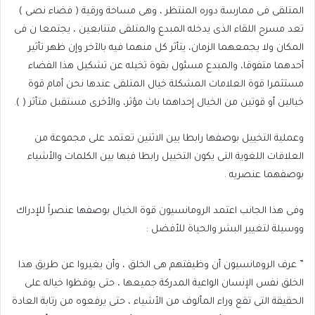
المتلقى فى ممارسة دوره المنتظر ، وهى مساحة ورقية ( فضاء نصى )
تعد مسرح اللقاء الذى يدخله المبدع والمتلقى متتابعين ، يجتمعا ن فى
المكان ولا يجمعهما الزمان، يتأثر كل منهما فيه بالآخر وإن ظهر تأثير
أحدهما متفوقا، والمبدع مسئول بقوة تخيله عن تشكيل هذا الفضاء
مستثمرا قوة العلامات المشكلة خيال المتلقى عندها نحن أمام قوة
خيالين أو قوتين من الخيال إحداهما باث مؤثر، والأخرى مستقبل متأثر ( ).
وعملية التخييل بوصفها رابطا بين الاثنين تعتمد على مجموعة من
العلاقات اللغوية التى يكون التخييل رابطا فيها بين الكلمات والأشياء
بوصفهما عنصريه .
وفى هذا الجانب اعتمد الرومانسيون قوة الخيال بوصفها عنصراً للإدراك
ووسيلة لتغيير البشر والحياة للأفضل :
” عرف الرومانسيون أن وظيفتهم هى الخلق ، وأن يغيروا عن طريق هذا
الخلق نفس الإنسان الواعية المدركة جميعها ، حتى يوقظوا خياله على
الحقيقة التى تقع وراء المألوف من الأشياء ، حتى يرفعوه من رتابة العادة