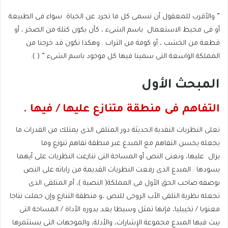
” والأقرب للمعقول أن نسمى كل ما تجرد عن الحياة
سواء فى الطبيعة
أو فى محيط الاستعمال
باسم الشىء ، كأن يكون كتلة من الصخر ، أو
قطعة من الخشب ، أو كومة من التراب . وهكذا نكون قد خرجنا من
المملكة الواسعة التى سمينا فيها كل موجود باسم الشىء ” ( ).
المبحث الأول
التفاهم فى منطقة متنازع عليها / فيها .
تعلى النظريات النقدية الحديثة دور المتلقى الذى يمتلك من القدرات ما
يجعله يحسن التفاهم مع المبدع عبر منطقة تفاهم تنوزع وما
يزال
عليها، ونعنى النص أو المساحة التى تنازعت النظريات على أيهما
يسودها : المبدع الذى رفعت النظريات القديمة من راياته على النص
بوصفه صاحب الحق الأول فى المملكة( النصية )، أم المتلقى الذى
تجعله نظرية التلقى الأب الروحى للنص ،و منطقة التنازع وإن حملت نتاجا
معنويا / تخييليا، فإنها تمثل وسيطا يعد بدوره الأداة / المساحة التى
يبث فيها المبدع مجموعة الإشارات، والأدلة، والموجهات التى يستثمرها