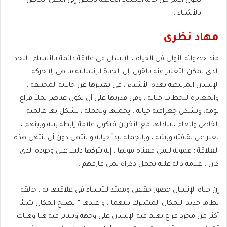
تحول الأمر من حالة الأشياء الخاصة بالنص إلى النص الخاص
بالأشياء .
مهاد نظرى
منذ خطواته الأولى فى الحياة ، الإنسان فى علاقة دائمة بالأشياء ، للحد
الذى يمكن التعبير عنه بالقول :إن الحياة الإنسانية ما هى إلا حركة
الإنسان المرتبطة بهذه الأشياء ، فى تعبيرها عن حالاته المختلفة ،
والمغايرة للحظات حياته ، وفى قدرتها على أن تكون عناصر تملأ فراغ
يومه، وتشكل جغرافية حياته ، يحملها وتحمله ، يشكل بها عالميه:
الخاص والعام ،يتبادلها مع الآخرين فتكون علامة رابطة بينه وبينهم ،
تعبر عن ثقافته وبيئته ، وبالجملة تبدأ حياته و تنتهى دون أن تنتهى هذه
العلاقة ؛ فموته ليس معناه موتها ، إنه يتركها دليلا على وجوده الذى
كان ، علامة دالة عليه تحمل ذكراه لمن فارقهم .
إن حياة الإنسان حضور حقيقى وممتد للأشياء فى علاقتها به ، خالقة
نظاما جديدا للمكان المشترك بينهما ، و عندها ” يصبح المكان شيئا
أكثر من مجرد فراغ يهيم فيه الإنسان على وجهه وتتناثر فيه هنا وهناك