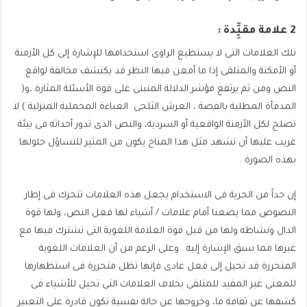
2
علامة مقيِِّدة :
تلك العلامات التى لا يستطيع الراوى استخدامها للإشارة إلى كل الأزمنة
أو الأمكنة والمتلقى إذا ما أمعن فيها النظر قد يكتشف مخالفة لواقع
النص ومن ثم يرتفع مؤشر الدلالة المنبنى على قوة الأسئلة المثارة ،و(
المدفأة المطلية بالفضة ، العرش الثلجى
العباءة المخملية المنزلية ) لا
تصلح لكل الأزمنة الواقعية أو السردية، والنص الذى تدور أحداثه فى بيئة
غريب عليها أن تشهد مثل هذا المناخ يكون من المثير للتساؤل حلولها
بهذه الصورة .
إن حداً من الحرية فى الاستخدام يجعل هذه العلامات تتحرك فى إطار
النصوص مما يضعنا أمام علامات / أشياء لها فعل النص، ولها قوة
الدال ونشاطه ولها من قبل قوة العلامة اللغوية التى تشترك فيها مع
غيرها مما سبق الإشارة إليه . وعلى الرغم من أن العلامات اللغوية
المتحررة قد تحيل إلى فعل عادى فإنها تظل متحررة فى استظهارها
للمعنى غير المقيد للمتلقى بخلاف العلامات التى تحيل للأشياء فى
كشفها عن ثقافة ما، وخروجها عن حالة نفسية تكون قادرة على التعبير