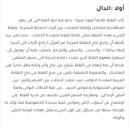
أولا :الدال
يأخذ اللفظ طابعاً لغويا صرفا ؛ ينحو فيه نحو اللغة التى هى رموز
اصطلاحية للتعامل وإقامة العلاقات بين أفراد الجماعة البشرية ؛ ولفظ
الشيء بهذه الصفة يمثل علاقة لغوية متعددة الدلالات ، يجدر لمن يريد
تأملها أن يراجع نتاج الثقافة العربية عبر القرآن ( راجع الآيات التى أشرنا
إليها سابقا ) ، والحديث ، والشعر، والنثر فلا يصعب عليه أن يتوصل إلى
استقرار مفهوم اللفظ الذى تتعدد دلالاته للدرجة التى يشعر المتلقى
عندها أن ثمة إبهاما فى اللفظ يتراوح بين نتاج وآخر ولكنه يظل قادراً على
التماسك . والصعوبة الحقيقية تكمن فى تتبع اللفظ فى نتاج الثقافة
العربية متعددة الجوانب حيث تتعدد الدلالات بين الشعر والنثر ، بين
نصوص المتصوفة ونصوص السرد ، بين لغة الخطاب اليومى ولغة
النص الإبداعى . ومقاربتنا الشعر العربى تكشف عن قدرة اللفظ على
الإفصاح عن أسلوب خاص وقوانين فنية شديدة الخصوصية مما يؤكد ما
طرحناه سابقا من تساؤل عن كون الشيء يمثل مفتاحا لقراءة النص
وتأويله .