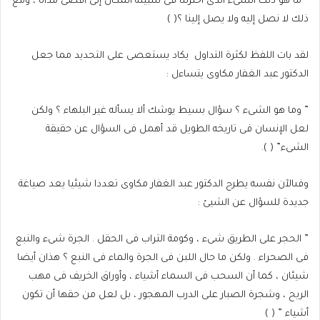
” ما هو ذلك الشىء الذى اختزلنا فى سبيله المكان إلى أقصى مداه ، ومع
ذلك لا نصل إليه ولا يصل إلينا ؟( )
لقد بات اللفظ لكثرة التداول
يكاد يستعصى على التحديد مما جعل
الدكتور عبد الغفار مكاوى يتساءل :
” وما هو الشىء ؟ سؤال بسيط يوشك ألا يسأله غير البلهاء ؟ ولكن
لعل الإنسان فى تاريخه الطويل قد أهمل فى السؤال عن حقيقة
الشىء” ( ).
وفىالآن نفسه يطرح الدكتور عبد الغفار مكاوى تعددا شيئيا يعد صياغة
جديدة للسؤال عن الشيئ :
” الحجر على الطريق شىء ، وكومة التراب فى الحقل . الجرة شىء والنبع
فى الصحراء . ولكن ما حال اللبن فى الجرة والماء فى النبع ؟ هذان أيضا
شيئان ، كما أن السحب فى السماء أشياء ، وأوراق الخريف فى مهب
الريح ، وشجرة الصبار على الدرب المهجور ، بل لعل من حقها أن تكون
أشياء ” ( )