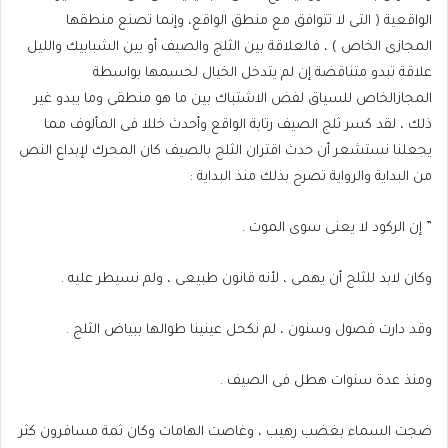
الواقعية ( التى لا تتوافق مع منطق الواقع، وإنما تصنع منطقها
المجازى الخاص ) ، فالعلاقة بين الثلج والصيف أو بين الشبابيك والليل
علاقة تبدو متناقضة إن لم يتدخل الخيال لحسمها بواسطة
المجازالخاص للسياق لفض الاشتباك بين ما هو منطقى وما يبدو غير
ذلك ، لقد كسر ثلج الصيف رتابة الواقع وأحدث خللا فى المألوف مما
يجعلنا نستشعر أن حدث اقتران الثلج بالصيف كان المحرك لإبداع النص
من البداية والرواية تصرح بذلك منذ البداية :
” إن الركود لا يعنى سوى الموت .
وكان لابد للثلج أن يهمى ، لأنه قانون طبيعى ، ولم نسيطر عليه .
وقد دارت فصول وسنون ، لم نكحل عينينا طوالها ببياض الثلج .
ومنذ عدة سنوات هطل فى الصيف .
ضجت السماء بغضب رهيب ، وغاصت الهامات وكان ثمة مسافرون كثر