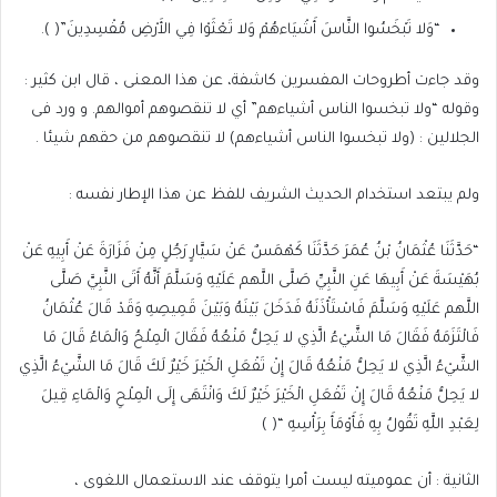
“وَلا تَبْخَسُوا النَّاسَ أَشْيَاءهُمْ وَلا تَعْثَوْا فِي الأَرْضِ مُفْسِدِينَ”( ).
وقد جاءت أطروحات المفسرين كاشفة، عن هذا المعنى ، قال ابن كثير :
وقوله “ولا تبخسوا الناس أشياءهم” أي لا تنقصوهم أموالهم. و ورد فى
الجلالين : (ولا تبخسوا الناس أشياءهم) لا تنقصوهم من حقهم شيئا .
ولم يبتعد استخدام الحديث الشريف للفظ عن هذا الإطار نفسه :
“حَدَّثَنَا عُثْمَانُ بْنُ عُمَرَ حَدَّثَنَا كَهْمَسٌ عَنْ سَيَّارٍ رَجُلٍ مِنْ فَزَارَةَ عَنْ أَبِيهِ عَنْ
بُهَيْسَةَ عَنْ أَبِيهَا عَنِ النَّبِيِّ صَلَّى اللَّهم عَلَيْهِ وَسَلَّمَ أَنَّهُ أَتَى النَّبِيَّ صَلَّى
اللَّهم عَلَيْهِ وَسَلَّمَ فَاسْتَأْذَنَهُ فَدَخَلَ بَيْنَهُ وَبَيْنَ قَمِيصِهِ وَقَدْ قَالَ عُثْمَانُ
فَالْتَزَمَهُ فَقَالَ مَا الشَّيْءُ الَّذِي لا يَحِلُّ مَنْعُهُ فَقَالَ الْمِلْحُ وَالْمَاءُ قَالَ مَا
الشَّيْءُ الَّذِي لا يَحِلُّ مَنْعُهُ قَالَ إِنْ تَفْعَلِ الْخَيْرَ خَيْرٌ لَكَ قَالَ مَا الشَّيْءُ الَّذِي
لا يَحِلُّ مَنْعُهُ قَالَ إِنْ تَفْعَلِ الْخَيْرَ خَيْرٌ لَكَ وَانْتَهَى إِلَى الْمِلْحِ وَالْمَاءِ قِيلَ
لِعَبْدِ اللَّهِ تَقُولُ بِهِ فَأَوْمَأَ بِرَأْسِهِ “( )
الثانية : أن عموميته ليست أمرا يتوقف عند الاستعمال اللغوى ،