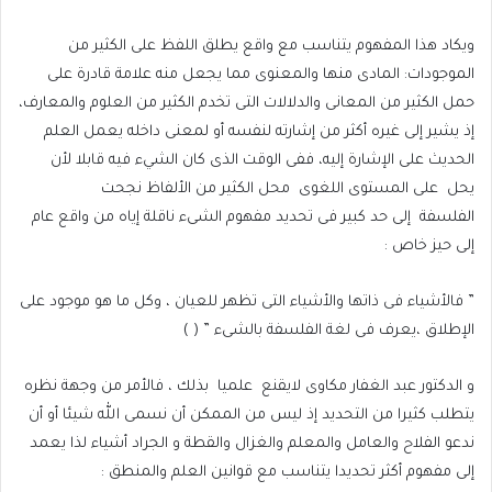
ويكاد هذا المفهوم يتناسب مع واقع يطلق اللفظ على الكثير من
الموجودات: المادى منها والمعنوى مما يجعل منه علامة قادرة على
حمل الكثير من المعانى والدلالات التى تخدم الكثير من العلوم والمعارف،
إذ يشير إلى غيره أكثر من إشارته لنفسه أو لمعنى داخله يعمل العلم
الحديث على الإشارة إليه، ففى الوقت الذى كان الشيء فيه قابلا لأن
يحل
على المستوى اللغوى
محل الكثير من الألفاظ نجحت
الفلسفة
إلى حد كبير فى تحديد مفهوم الشىء ناقلة إياه من واقع عام
إلى حيز خاص :
” فالأشياء فى ذاتها والأشياء التى تظهر للعيان ، وكل ما هو موجود على
الإطلاق ،يعرف فى لغة الفلسفة بالشىء ” ( )
و الدكتور عبد الغفار مكاوى لايقنع
علميا
بذلك ، فالأمر من وجهة نظره
يتطلب كثيرا من التحديد إذ ليس من الممكن أن نسمى الله شيئا أو أن
ندعو الفلاح والعامل والمعلم والغزال والقطة و الجراد أشياء لذا يعمد
إلى مفهوم أكثر تحديدا يتناسب مع قوانين العلم والمنطق :