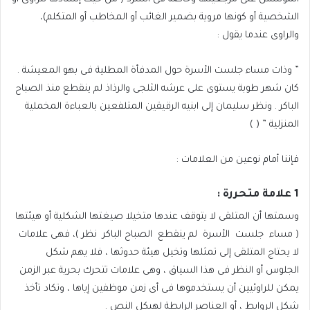
الشخصية أو كونها مروية بضمير الغائب أو المخاطب أو المتكلم)،
والراوى عندما يقول :
” وذات مساء جلست الأسرة حول المدفأة المطلية فى بهو المعيشة .
كان شهر طوبة يستوى على عرشه الثلجى والرذاذ لم ينقطع منذ الصباح
الباكر . ونظر سليمان إلى ابنيه الرقيقين المتلفعين بالعباءة المخملية
المنزلية ” ( )
فإننا أمام نوعين من العلامات :
1
علامة متحررة :
وسمتها أن المتلقى لا يتوقف عندها متخيلا صيغتها الشكلية أو هيئتها
( مساء
جلست
الأسرة
لم ينقطع
الصباح الباكر
نظر )، فهى علامات
لا يحتاج المتلقى إلى تمثلها وتخيل هيئة حدوثها ، فلا يهم شكل
الجلوس أو النظر فى هذا السياق ، وهى علامات تتحرك بحرية عبر الزمن
يمكن للراوئيين أن يستخدموها فى أى زمن موظفين إياها ، وتكاد تأخذ
شكل الروابط ، أو العناصر الرابطة لهيكل النص .