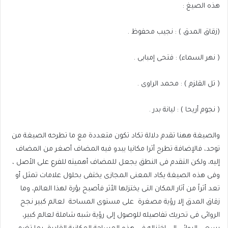
هذه الصيغ :
(زقاق المدق ) : نجيب محفوظ .
( نهر السماء) : فتحى إمبابى .
( تل القلزم ) : محمد الراوى .
( نجوم أريحا ) : ليانة بدر .
والصيغة ههنا تقدم دلالة تكاد تكون متعددة مع ما تطرحه الصيغة من
توحد، فالإضافة تطرح أثرا مكانيا يبدو فيه المضاف أصغر من المضاف
إليه، ولكن التقدم فى النطق يجعل للمضاف أهميته للفرع على الأصل ،
وفى هذه الصيغة يكاد المعنى المجازى يختفى بحلول علامات تمثل أو
تعد أثراً من آثار المكان التى يختزلها الأثر فأصبح بؤرة لهذا العالم، وما
زقاق المدق إلا رؤية مصغرة
على مستوى المساحة
لعالم كبير نجح
الروائى فى تحريك تفاصيله للوصول إلى رؤية شبه شاملة لعالم كبير،