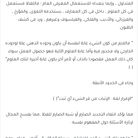
المتداول ، وإنما يتعداه للاستعمال المعرفى العام ؛ فاللفظ مستعمل
فى كل العلوم ، داخل فى كل المعارف ، يستخدمه اللغوى، والمؤرخ ،
والفيزيائى، والأديب، والفلكى، والفيلسوف وغيرهم ، ورد فى كشف
الظنون:
” فاللازم من كون الشيء غاية لنفسه أن يكون وجوده الذهني علة لوجوده
الخارجي ولا محذور فيه وأما غاية العلوم الآلية فهو حصول العمل سواء
كان ذلك العمل مقصودا بالذات أو لأمر آخر يكون غاية أخيرة لتلك العلوم”
( ).
وجاء فى الحدود الأنيقة :
“الإقرار لغة : الإثبات من قر الشيء أي ثبت”( ) .
مما يؤكد انتفاء التحديد الصارم أو شبه الصارم للفظ ،مما يفسح المجال
لإثارة الأسئلة حول المفهوم نفسه :