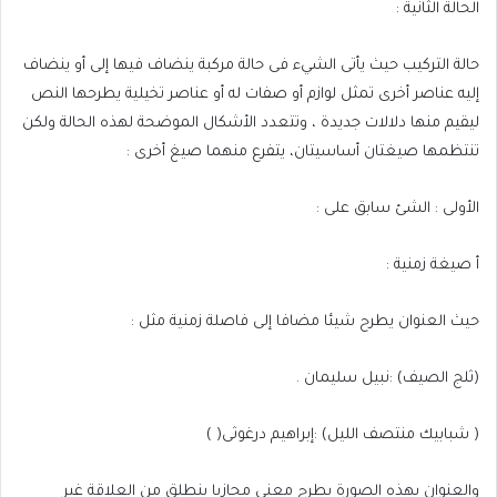
الحالة الثانية :
حالة التركيب حيث يأتى الشيء فى حالة مركبة ينضاف فيها إلى أو ينضاف
إليه عناصر أخرى تمثل لوازم أو صفات له أو عناصر تخيلية يطرحها النص
ليقيم منها دلالات جديدة ، وتتعدد الأشكال الموضحة لهذه الحالة ولكن
تنتظمها صيغتان أساسيتان، يتفرع منهما صيغ أخرى :
الأولى : الشئ سابق على :
أ‌
صيغة زمنية :
حيث العنوان يطرح شيئا مضافا إلى فاصلة زمنية مثل :
(ثلج الصيف) :نبيل سليمان .
( شبابيك منتصف الليل) :إبراهيم درغوثى( )
والعنوان بهذه الصورة يطرح معنى مجازيا ينطلق من العلاقة غير