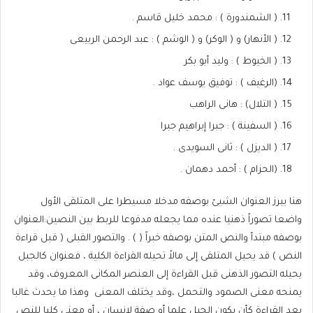
( الشمندورة ) : محمد خليل قاسم .
( الأنهار) و ( الوكر) و ( الوشم ) : عبد الرحمن الربيعى
( الخيوط ) : وليد أبو بكر
(الرغيف ) : توفيق يوسف عواد .
( التلال) : هانى الراهب
( السفينة ) : جبرا إبراهيم جبرا
( الديزل ) : ثانى السويدى .
(الحزام ) : أحمد دهمان .
هنا يبرز العنوان الشيئ بوصفه مدخلا مسيطرا على المتلقى الأول
واضعا تصوراً ذهنيا عنده مما يجعله مدفوعا للربط بين النصين:العنوان
بوصفه مبتدأ والنص المتن بوصفه خبراً ( ) . والتصور القبلى ( قبل قراءة
النص ) قد يحيل المتلقى إلى مالاً تحيله القراءة الكلية ، فعنوان كالجبل
يحيله التصور الذهنى قبل القراءة إلى العنصر المكانى المعروف، وقد
يمنحه معنى الصمود والتحمل ،وقد يختلف المعنى
وهذا ما يحدث غالبا
بعد القراءة كأن يكون الجبل علما أو صفة لإنسان ، أو معنى كليا للنص