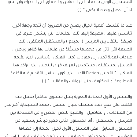
المميتة إلى الوعى بالأبعاد التى لا تقاس والأعماق التى لا تدرك وأن يبينوا
له أن العقل وحده لا يكفى ” ( ).
عند ما تتكشف أهمية الخيال يصبح من الضرورة أن نتجه وجهة أخرى
تتأسس عليها ، مضيفة إليها تلك العلامات التى يتشكل عبرها فى
صيغة الالتقاء بين المرسل ( المبدع ) والمستقبل المتلقى ، تلك
الصيغة التى تأتى فى مجملها مشكّلة من علامات لها ظاهر وباطن ،
علامات لغوية تحيل إلى مفردات تمثل الهيكل الأساسى الذى يقيمه
المرسل لمستقبله ، مستمدين تعريف فراى للتخييل الذى يؤكد هذا
الهيكل : ” التخييل
Fiction
الأدب الذى كون أساس التقديم فيه الكلمة
المطبوعة أو المكتوبة ، مثل الروايات والمقالات ” ( ).
والمستوى الأول للعلاقة اللغوية يمثل مستوى مباشراً تعمل فيه
الكلمة على ضخ دماء منشطة لخيال المتلقى ، تمهد لاستيعابه أكبر قدر
من العلاقات ، والتفاصيل ، والصيغ للنص المطروح فى المساحة بين
المرسل والمستقبل ، أما المستوى الثانى فغير مباشر يستفيد من
المستوى السابق . ففى المستوى الأول تحيل الكلمة إلى معناها
المؤسس على مرجعيتها وخاصة فى السرد ( من حيث إسنادها للراوى أو