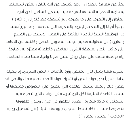
بحثا عن معرفة بالعنوان ، وهو يكشف عن آلية للتلقى يمكن تسميتها
بمحاولة المعرفة السابقة للقراءة حيث يسعى المتلقى الذى أثاره
العنوان إلى التعرف على ما يطرحه ولم تسعفه معرفته إلى إدراكه ( )
فيلجأ أحيانا إلى المعجم ليتزود بالمعرفة التى تنقصه ، وهنا يبرز أهمية
دور الوظيفة البينية للناقد ( القائمة على العمل الوسيط بين المبدع
والقارئ ) فى محاولته تقديم الجانب المعرفى بالنص وكاشفا عن الثقافة
التى حركت النص لمنطقة الشيء الغامض فأظهرته معتزة به ، طارحة
إياه بوصفه علامة على خيال روائى يمثل صوتا واعيا، ملما بهذه الثقافة .
الشيء ههنا يمثل لدى المتلقى بؤرة للأحداث / النص السردى، إذ يتخيله
بداية
محوراً يدور حوله النص أو تتحرك حوله الأحداث جميعها ، والنص قد
يفعل ذلك ولكنها ليست القاعدة التى تنطبق على النصوص جميعها أو
ليست القاعدة الملزمة لكل الروائيين، ففى الوقت الذى تتحرك فيه
الشمندورة حركة متكررة ، تعاود الظهور كل حين ، ويكون ظهورها
منصوصا عليه، لا نكاد نلحظ الحجاب ( بوصفه شيئا ) فى تفاصيل رواية
“الحجاب ” لحسن نجمى ( ) .