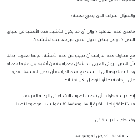
الأشياء لابد أن تكون دالة وفاعلة.
والسؤال المركب الذى يطرح نفسه
:
مامدى هذه الفاعلية ؟ وإلى أى حد يكون للأشياء هذه الأهمية فى سياق
النص ؟ . وهل يمكن دخول النص عبر مفاتيحه الشيئية ؟.
مع محاولة هذه الدراسة أن تجيب عن هذه الأسئلة ، فإنها تعترف
بداية
بأن النص الروائى العربى قد شكل جغرافيته من أشياء بنى عليها معناه
ودلالاته للدرجة التى لا تستطيع هذه الدراسة أن تدعى لنفسها القدرة
على الإحاطة بها أو التوصل لكل تقنياتها .
إنها دراسة حاولت أن تنصت لصوت الأشياء فى الرواية العربية ،
مستنطقة إياها ، ناظرة إليها بوصفها تقنية وليست موضوعا نصيا .
وقد جاءت الدراسة فى :
مقدمة : تعرض لموضوعها .