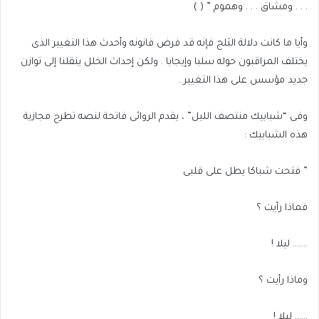
. . . ومشاق . . . وهموم ” ( )
وأيا ما كانت دلالة الثلج فإنه قد فرض قانونه وأحدث هذا التغيير الذى
يختلف المراقبون حوله سلبا وإيجابا . ولكن إحداث الخلل ينقلنا إلى توازن
جديد مؤسس على هذا التغيير .
وفى “شبابيك منتصف الليل” ، يقدم الروائى فاتحة لنصه تطرح مجازية
هذه الشبابيك :
” فتحت شباكا يطل على قلبى
فماذا رأيت ؟
……. ليلا !
وماذا رأيت ؟
…… ليلا !