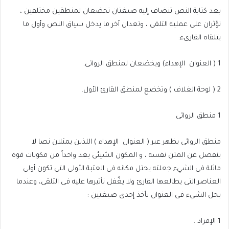
بعد كتابة النص تنضاف إليه صيغتان تخضعان لمنطقين مختلفين ،
تؤثران على عملية التلقى ، وتعدان آخر ما يدخل سياق النص وأول ما
يتلقاه القارىء:
1
( العنوان
الإهداء) ويخضعان لمنطق الروائى.
2
( لوحة الغلاف ) وتخضع لمنطق القارئ الأول.
1
منطق الروائى
منطق الروائى يظهر عبر ( العنوان
الإهداء ) اللذين يمثلان نصا لا
ينفصل عن المتن نفسه ، و المكون الشيئى يعد واحداً من مكونات قوة
ماثلة فى الشيء جعلته يحتل مكانه فى العتبة الأولى التى تكون أولى
العناصر التى يطالعها القارئ ولا يغُفل تأثيرها عليه فى التلقى، وعندما
يحل الشيء فى العنوان يأخذ إحدى صيغتين :
1
الإفراد .