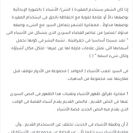
إذا كان الشعر يستخدم المفردة ( الشئ/ الأشياء ) بالصورة الإيحائية
بوصفها دالاً أو علامة لغوية مع احتفاظه بالحق فى استخدام المفردة
بوصفها مدلولاً ، فمغايرة للشعر يتعامل السرد مع الشىء بوصفه
مدلولا /عنصرا من عناصر الفضاء السردى الذى يتشكل من الأشياء التى
” تعد نسيجا أساسيا فى جغرافيته ، تشبه البشر فى كونها تحمل
أسماءها التى تمثل علامات فارقة لها عن غيرها ؛ فلكل مكان أشياؤه
ولكل شىء اسمه ” ( ).
فى السرد تلعب الأشياء ( الجوامد ) مجموعة من الأدوار نتوقف قبل
مقاربتها عند مجموعة من البدهيات :
1
مغايرة طرائق ظهور الأشياء وتقنيات هذا الظهور فى النص السردى
عنها فى النص القديم ، فالنص القديم يقدم أشياء القصة فى الوقت
الذى يقدم فيه النص الجديد قصة الأشياء .
2
أن وظيفة الأشياء فى الحديث تختلف عن الاستخدام القديم ، وأن
مقاربة الأشياء سرديا إنما تأتى عبر الإجابة عن مجموعة من الأسئلة التى