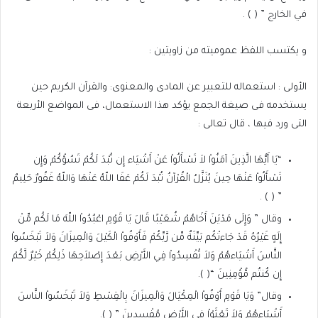
في الخارج ” ( ) .
و يكتسب اللفظ عموميته من زاويتين :
الأولى : استعماله للتعبير عن المادى والمعنوى: والقرآن الكريم حين
يستخدمه فى صيغة الجمع يؤكد هذا الاستعمال، فى المواضع الأربعة
التى ورد فيها ، قال تعالى :
“يَا أَيُّهَا الَّذِينَ آمَنُواْ لاَ تَسْأَلُواْ عَنْ أَشْيَاء إِن تُبْدَ لَكُمْ تَسُؤْكُمْ وَإِن
تَسْأَلُواْ عَنْهَا حِينَ يُنَزَّلُ الْقُرْآنُ تُبْدَ لَكُمْ عَفَا اللّهُ عَنْهَا وَاللّهُ غَفُورٌ حَلِيمٌ
” ( ) .
وقال ” وَإِلَى مَدْيَنَ أَخَاهُمْ شُعَيْبًا قَالَ يَا قَوْمِ اعْبُدُواْ اللّهَ مَا لَكُم مِّنْ
إِلَهٍ غَيْرُهُ قَدْ جَاءتْكُم بَيِّنَةٌ مِّن رَّبِّكُمْ فَأَوْفُواْ الْكَيْلَ وَالْمِيزَانَ وَلاَ تَبْخَسُواْ
النَّاسَ أَشْيَاءهُمْ وَلاَ تُفْسِدُواْ فِي الأَرْضِ بَعْدَ إِصْلاَحِهَا ذَلِكُمْ خَيْرٌ لَّكُمْ
إِن كُنتُم مُّؤْمِنِينَ “( ).
وقال” وَيَا قَوْمِ أَوْفُواْ الْمِكْيَالَ وَالْمِيزَانَ بِالْقِسْطِ وَلاَ تَبْخَسُواْ النَّاسَ
أَشْيَاءهُمْ وَلاَ تَعْثَوْاْ فِي الأَرْضِ مُفْسِدِينَ ” ( ).