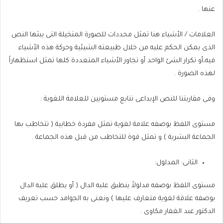
عنها .
العلامات / الأشياء هنا تمثل محددات للصورة المتخيلة التى يبثها النص
الذى يمكن الحكم عليه من خلال طبيعته الشيئية وحركة هذه الأشياء
فيه،أو تكرار الشئ الواحد أو تجاور الأشياء المتعددة كلها تمثل استظهاراً
لهذه الصورة .
وفى مقاربتنا للنص الإبداعى نتابع مستويين للعلامة اللغوية :
مستوى اللفظ بوصفه علامة لغوية تمثل مفردة خطابية ( تتخاطب بها
الجماعة البشرية ) و تمثل قوة للتخاطب من قبل هذه الجماعة .
الثانى: المدلول:
مستوى اللفظ بوصفه مدلولاً ينطبق عليه الدال ( أو يطلق عليه الدال
بوصفه علاقة لغوية متعارف عليها ) ونعنى به الجوامد حسب تعريف
الدكتور عبد الغفار مكاوى .