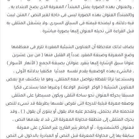
، والعنوان بهذه الصورة يمثل المبتدأ / المعرفة الذى يصح الابتداء به ،
و(المبتدأ) العنوان بهذه الصورة ليس فى حاجة لغير النص / المتن ليبث
فيه دلالته، و ليمنحه قيمته فى السياق السردى ،ولا ينشغل المتلقى به
قبل القراءة التى تحيله العنوان إليها بصورة مباشرة .
يضاف لذلك ملاحظة أن العناوين الشيئية المفردة تلزم فى معظمها
وضع المعرفة وصيغة المفرد عدداً إلا القليل منها ( من بين عشرين
عنوانا سبق الإشارة إليها ينفرد عنوانان بصيغة الجمع ( الأنهار
الأسوار )
، فالشيء بهذه الوضعية يقدم نفسه
مبدئيا
مكتفيا بدلالته الأولى ،
ومستدعيا تراثا للفظه يتواصل معه المتلقى، وهو ما يتكشف مع بعض
العناوين الشيئية ( الوكر
الوشم
الولاعة ) وغيرها مما يستدعى فكرا
مسبقا يحركه العنوان نحو ساحة التلقى ويكون مسيطرا على المتلقى
بوصفه معرفة قبلية للدرجة التى تفرض نفسها بطريقة قد تسىء للنص
فتحمله مالا يحتمل، وتقحم عليه مالا يقول أو ينتوى أن يقول ( ) ، وقد
يحرك المتلقى إلى منطقة محاولة المعرفة التى قد لا يقدمها النص ،
فعنوان كالشمندورة ، أو الياطر يثير القارئ غير المتكئ على معرفة
سابقة بها إلى محاولة المعرفة قبل النص أو المبادرة بالدخول فى النص