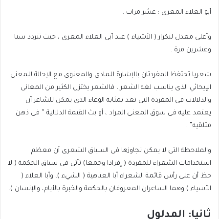
أبو العلاء المعرى : عشر مرات .
وأعلى معدل لتكرار ( الأشياء ) عند أبى العلاء المعرى ، حيث تتردد ستا
وعشرين مرة .
شعريا تحتفظ المفردتان بالإشارة للمادى والمعنوى مع الإحالة للمعنى
الإيحائي الذى يناسب لغة الشعر ، فالشعر يختزل الكثير من المعانى
والدلالات فى المفردة التى تعد بمثابة الوعاء الذى يمكن للشاعر أن
يعتمد عليه فى سوق المعنى المراد ، أو بث القيمة الدلالية ” فى ذهن
متلقيه” .
والملاحظة التى لا يمكن تجاوزها فى السياق الشعرى أن معظم
استخدامات الشعراء للمفردة ( إفرادا وجمعا) تأتى فى سياق الحكمة ( لا
حظ أن على رأس قائمة الشعراء أبا العتاهية ( الشيء )، وأبا العلاء (
الأشياء ) وهما الشاعران المعروفان بالحكمة والخبرة بالأيام، والإنسان ).
ثانيا: المدلول