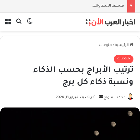
فلسفة الخيط والموج: نصف قرن في مدرسة البحر مع غسان المزيدي
بحث عن
الوضع المظل
الق
الرئيسية
/
منوعات
منوعات
ترتيب الأبراج بحسب الذكاء
ونسبة ذكاء كل برج
أرسل
محمد السواح
آخر تحديث: فبراير 13, 2026
بريدا
إلكترونيا