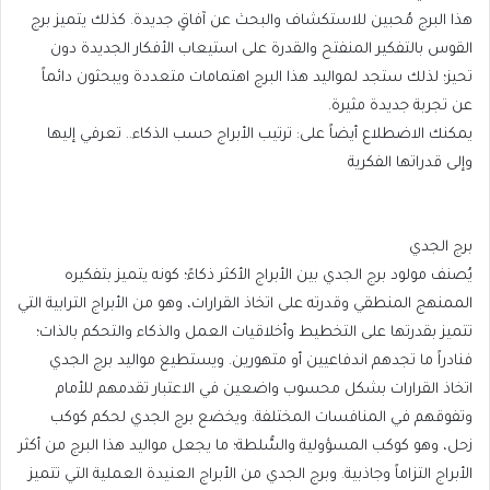
هذا البرج مُحبين للاستكشاف والبحث عن آفاقٍ جديدة. كذلك يتميز برج
القوس بالتفكير المنفتح والقدرة على استيعاب الأفكار الجديدة دون
تحيز؛ لذلك ستجد لمواليد هذا البرج اهتمامات متعددة ويبحثون دائماً
عن تجربة جديدة مثيرة.
يمكنك الاضطلاع أيضاً على: ترتيب الأبراج حسب الذكاء.. تعرفي إليها
وإلى قدراتها الفكرية
برج الجدي
يُصنف مولود برج الجدي بين الأبراج الأكثر ذكاءً؛ كونه يتميز بتفكيره
الممنهج المنطقي وقدرته على اتخاذ القرارات، وهو من الأبراج الترابية التي
تتميز بقدرتها على التخطيط وأخلاقيات العمل والذكاء والتحكم بالذات؛
فنادراً ما تجدهم اندفاعيين أو متهورين. ويستطيع مواليد برج الجدي
اتخاذ القرارات بشكل محسوب واضعين في الاعتبار تقدمهم للأمام
وتفوقهم في المنافسات المختلفة. ويخضع برج الجدي لحكم كوكب
زحل، وهو كوكب المسؤولية والسُّلطة؛ ما يجعل مواليد هذا البرج من أكثر
الأبراج التزاماً وجاذبية. وبرج الجدي من الأبراج العنيدة العملية التي تتميز