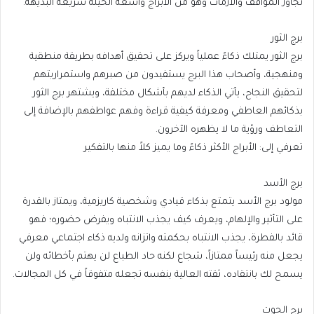
تجاوز المواقف والأزمات وهو من الأبراج واسعة الحيلة سريعة البديهة.
برج الثور
برج الثور يمتلك ذكاءً عملياً ويركز على تحقيق أهدافه بطريقة منطقية
ومنهجية، وأصحاب هذا البرج يستفيدون من صبرهم واستمراريتهم
لتحقيق النجاح، يأتي الذكاء لديهم بأشكال مختلفة، ويشتهر برج الثور
بذكائهم العاطفي ومعرفة كيفية قراءة وفهم عواطفهم بالإضافة إلى
التعاطف ورؤية ما لا يظهره الآخرون.
تعرفي إلى: الأبراج الأكثر ذكاءً وما يميز كلاً منها بالتفكير
برج الأسد
مولود برج الأسد يتمتع بذكاء قيادي وشخصية كاريزمية، ويمتاز بالقدرة
على التأثير والإلهام، ويعرف كيف يجذب الانتباه ويفرض حضوره؛ فهو
قائد بالفطرة، يجذب الانتباه بحكمته واتزانه ولديه ذكاء اجتماعي معرفي
يجعل منه رئيساً ممتازاً، شجاع لكنه حاد الطباع لن يهتم بأخطائه ولن
يسمح لك بانتقاده، ثقته العالية بنفسه تجعله متفوقاً في كل المجالات.
برج الحوت