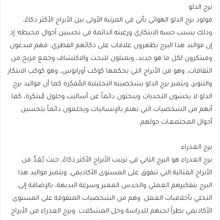
برج الدلو
مولود برج الدلو الهوائي يأتي في المرتبة الأولى بين الأبراج الأكثر ذكاءً،
وذلك بسبب حسه الابتكاري ورغبته الدائمة في تحسين أحوال محيطه؛ إذ
إن مواليد هذا البرج يظهرون علامات على ذكائهم الفطري، فهم مبدعون
ومبتكرون لكل ما هو جديد، ويميلون للبحث والاكتشاف وجمع مزيج من
الثقافات، وهو من الأبراج التي يحكمها كوكب أورانوس، وهو كوكب الابتكار
والتنوير، ويتميز برج الدلو بشخصيته التحليلية المُفكرة كما أن مواليد برج
الدلو لا يخشون التحديات ويبحثون دائماً عن أساليب وحلول مُبتكرة، كما
أنهم من الشخصيات التي تهتم بالإنسانيات ويحلمون دائماً بتحسين
أحوال المجتمعات حولهم.
برج العذراء
برج العذراء هو البرج الثاني في ترتيب الأبراج الأكثر ذكاءً، حيث يُعَدُّ من
الأبراج المثالية التي تتفوق على المستوى الأكاديمي. ويتميز مواليد هذا
البرج بتفكيرهم العملي والحدس المميز وسرعة البديهة، بالإضافة إلى
التحلي بأخلاقيات العمل. وهم من الشخصيات المتفوقة على المستوى
الأكاديمي نظراً لحبهم للدراسة وحل المشكلات. وبرج العذراء من الأبراج