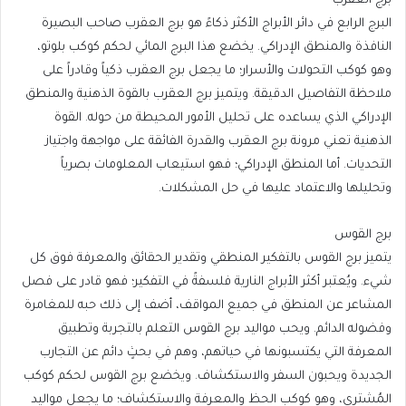
برج العقرب
البرج الرابع في دائر الأبراج الأكثر ذكاءً هو برج العقرب صاحب البصيرة
النافذة والمنطق الإدراكي. يخضع هذا البرج المائي لحكم كوكب بلوتو،
وهو كوكب التحولات والأسرار؛ ما يجعل برج العقرب ذكياً وقادراً على
ملاحظة التفاصيل الدقيقة. ويتميز برج العقرب بالقوة الذهنية والمنطق
الإدراكي الذي يساعده على تحليل الأمور المحيطة من حوله. القوة
الذهنية تعني مرونة برج العقرب والقدرة الفائقة على مواجهة واجتياز
التحديات. أما المنطق الإدراكي؛ فهو استيعاب المعلومات بصرياً
وتحليلها والاعتماد عليها في حل المشكلات.
برج القوس
يتميز برج القوس بالتفكير المنطقي وتقدير الحقائق والمعرفة فوق كل
شيء. ويُعتبر أكثر الأبراج النارية فلسفةً في التفكير؛ فهو قادر على فصل
المشاعر عن المنطق في جميع المواقف، أضف إلى ذلك حبه للمغامرة
وفضوله الدائم. ويحب مواليد برج القوس التعلم بالتجربة وتطبيق
المعرفة التي يكتسبونها في حياتهم، وهم في بحثٍ دائم عن التجارب
الجديدة ويحبون السفر والاستكشاف. ويخضع برج القوس لحكم كوكب
المُشتري، وهو كوكب الحظ والمعرفة والاستكشاف؛ ما يجعل مواليد