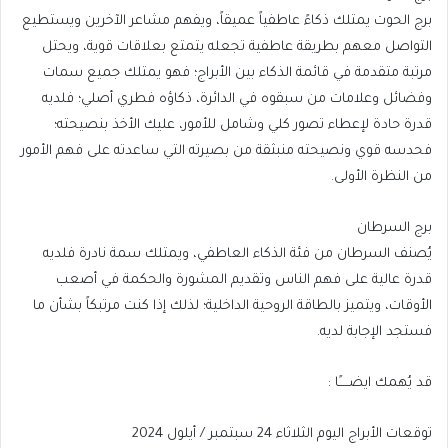
برج الحوت يمتلك ذكاءً عاطفياً عميقاً، ويفهم مشاعر الآخرين ويستطيع
التواصل معهم بطريقة عاطفية تجعله يتمتع بعلاقات قوية، ويحتل
مرتبة متقدمة في قائمة الذكاء بين الأبراج؛ فهو يمتلك جميع سمات
وفضائل وعلامات من سبقوه في الدائرة، ذكاؤه فطري أصلي؛ فلديه
قدرة حادة لإعطاء تصور كلي وشامل للأمور، عليك الأخذ بنصيحته؛
فحدسه قوي ونصيحته منبثقة من بصيرته التي ساعدته على فهم الأمور
من النظرة الأولى.
برج السرطان
يُصنف السرطان من فئة الذكاء العاطفي، ويمتلك سمة نادرة فلديه
قدرة عالية على فهم الناس وتقديم المشورة والحكمة في أصعب
الأوقات، ويتميز بالطاقة الروحية الداخلية؛ لذلك إذا كنت مرتبكاً بشأن ما
فستجد الإجابة لديه.
قد يُهمك ايضـــــًا :
توقعات الأبراج اليوم الثلاثاء 24 سبتمبر / أيلول 2024