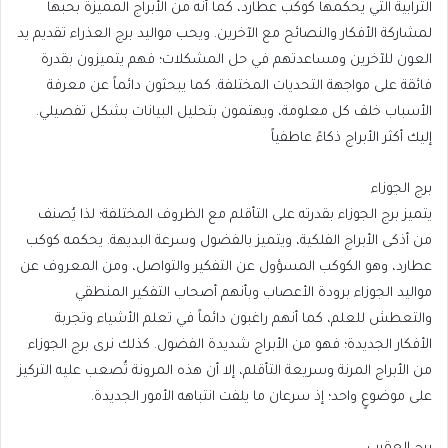
الترابية التي يحكمها كوكب عطارد، كما أنه من الأبراج المميزة بحبها
لمشاركة الأفكار والنصائح مع الآخرين. ويحب مواليد برج العذراء تقديم يد
العون للآخرين ومساعدتهم في حل المشكلات؛ فهم يتميزون بقدرة
فائقة على مواجهة التحديات المختلفة. كما يبحثون دائماً عن معرفة
الأسباب خلف كل معلومة، ويهتمون بتحليل البيانات بشكل تفصيلي.
إليك أكثر الأبراج ذكاءً عاطفياً
برج الجوزاء
يتميز برج الجوزاء بقدرته على التأقلم مع الظروف المختلفة؛ لذا يُصنف
من أذكى الأبراج الفلكية، ويتميز بالفضول وسرعة البديهة. يحكمه كوكب
عطارد، وهو الكوكب المسؤول عن التفكير والتواصل، ومن المعروف عن
مواليد الجوزاء برودة الأعصاب وبأنهم أصحاب التفكير المنطقي
والتعطش للعلم، كما أنهم راغبون دائماً في تعلم الأشياء وتجربة
الأفكار الجديدة؛ فهو من الأبراج شديدة الفضول. كذلك نرى برج الجوزاء
من الأبراج المرنة وسريعة التأقلم، إلا أن هذه المرونة تُصعب عليه التركيز
على موضوعٍ واحد؛ إذ سرعان ما يلفت انتباهه الأمور الجديدة.