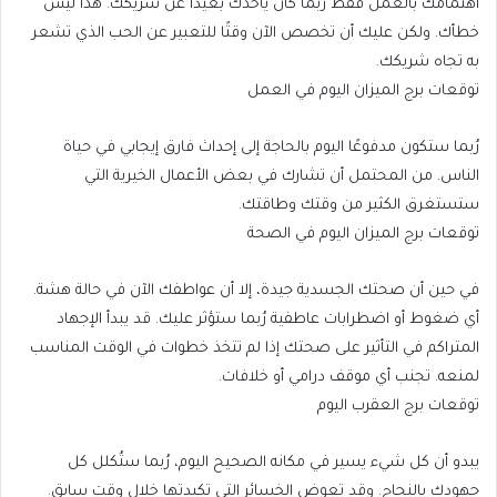
اهتمامك بالعمل فقط رُبما كان يأخذك بعيدًا عن شريكك. هذا ليس
خطأك. ولكن عليك أن تخصص الآن وقتًا للتعبير عن الحب الذي تشعر
به تجاه شريكك.
توقعات برج الميزان اليوم في العمل
رُبما ستكون مدفوعًا اليوم بالحاجة إلى إحداث فارق إيجابي في حياة
الناس. من المحتمل أن تشارك في بعض الأعمال الخيرية التي
ستستغرق الكثير من وقتك وطاقتك.
توقعات برج الميزان اليوم في الصحة
في حين أن صحتك الجسدية جيدة، إلا أن عواطفك الآن في حالة هشة.
أي ضغوط أو اضطرابات عاطفية رُبما ستؤثر عليك. قد يبدأ الإجهاد
المتراكم في التأثير على صحتك إذا لم تتخذ خطوات في الوقت المناسب
لمنعه. تجنب أي موقف درامي أو خلافات.
توقعات برج العقرب اليوم
يبدو أن كل شيء يسير في مكانه الصحيح اليوم، رُبما ستُكلل كل
جهودك بالنجاح. وقد تعوض الخسائر التي تكبدتها خلال وقت سابق.