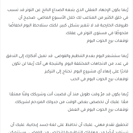
رُبما يكون الإجهاد العقلي الذي يتبعه الصداع الناتج عن التوتر قد تسبب
في خلق الكثير من المتاعب لك خلال الأسبوع الماضي. صحيح أن
ظروفك الخارجية قد لا تتغير بشكل كبير، لكنك ستلاحظ اليوم انخفاضًا
ملحوظًا في مستوى التوتر في عقلك.
توقعات برج الحوت اليوم
رُبما ستشعر اليوم بعدم التنظيم والفوضى. قد تميل أفكارك إلى التدفق
في عدد من الاتجاهات المختلفة اليوم. والنتيجة هي أنك رُبما لن تكون
قادرًا على إنهاء أي مشروع اليوم. تحتاج إلى التركيز.
توقعات برج الحوت اليوم في الحب
رُبما يكون قد مرّ وقت طويل منذ أن قضيت أنت وشريكك وقتًا ممتعًا
معًا. عليك أن تخصص بعض الوقت من جدولك المزدحم لشريكك.
توقعات برج الحوت اليوم في العمل
لتحقيق تقدم مهني، عليك أن تحافظ على لغة جسد إيجابية، عليك أن
تستفيد أيضًا من مهاراتك التنظيمية للتخلص من الفوضى، وستتمكن