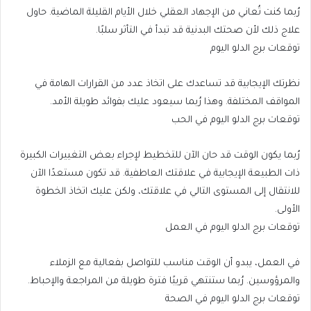
رُبما كنت تُعاني من الإجهاد العقلي خلال الأيام القليلة الماضية. حاول
علاج ذلك لأن صحتك البدنية قد تبدأ في التأثر سلبًا.
توقعات برج الدلو اليوم
نظرتك الإيجابية قد تساعدك على اتخاذ عدد من القرارات الهامة في
المواقف المختلفة. وهذا رُبما سيعود عليك بفوائد طويلة الأمد.
توقعات برج الدلو اليوم في الحب
رُبما يكون الوقت قد حان الآن للتخطيط لإجراء بعض التغييرات الكبيرة
ذات الطبيعة الإيجابية في علاقتك العاطفية. قد تكون مستعدًا الآن
للانتقال إلى المستوى التالي في علاقتك، ولكن عليك اتخاذ الخطوة
الأولى.
توقعات برج الدلو اليوم في العمل
في العمل، يبدو أن الوقت مناسب للتواصل بفعالية مع الزملاء
والمرؤوسين. رُبما ستنتهي قريبًا فترة طويلة من المراجعة والإحباط.
توقعات برج الدلو اليوم في الصحة