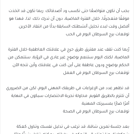
يجب أن تكون متواضعًا حتى تكسب ود أصدقائك. ربما تكون قد اتخذت
موقفًا متعجرفًا، خلال الفترة الماضية، دون أن تدرك ذلك. لذا، فهذا هو
أفضل وقت لبدء تحليل أنشطتك السابقة بدلًا من انتقاد الآخرين.
توقعات برج السرطان اليوم في الحب
رُبما كنت تقف عند مفترق طرق حرج في علاقتك العاطفية خلال الفترة
الماضية، لكنك اليوم ستنعم بوضوح غير عادي في الرؤية، ستتمكن من
الحكم بوضوح ودون عاطفة على أين كنت في علاقتك وأين تتجه الآن.
توقعات برج السرطان اليوم في العمل
قد تظهر عدد من الإغراءات في طريقك المهني اليوم، لكن من الضروري
أن تلتزم بالطريق القويم. محاولة تجربة الاختصارات سيكون في النهاية
أمرًا ضارًا بمسيرتك المهنية.
توقعات برج السرطان اليوم في الصحة
بعد جلسة تمرين شاقة، قد ترغب في تدليل نفسك وتناول كعكة