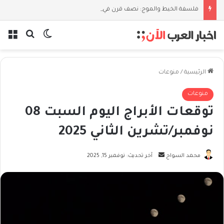
فلسفة الخيط والموج: نصف قرن في مدرسة البحر مع غسان المزيدي
بحث عن
الوضع المظل
الق
الرئيسية
/
منوعات
منوعات
توقعات الأبراج​ اليوم السبت 08
نوفمبر/تشرين الثاني 2025
أرسل
محمد السواح
آخر تحديث: نوفمبر 15, 2025
بريدا
إلكترونيا