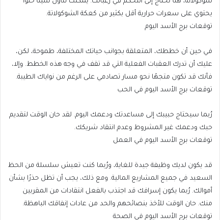
شوكولاتة، هنا تحتاج إلى التحكم في رغباتك. يمكنك تناول شيئًا حلوًا
يحتوي على سعرات حرارية أقل بكثير من كعكة الشوكولاتة.
توقعات برج الأسد اليوم
في حين أن خططك، المتعلقة بجوانب حياتك المختلفة، طموحة، لكن،
عليك أن تدرك العقبات الفعلية التي قد تقف في وجه هذه الخطط. وإلا،
فأنك قد تكون متجهًا نحو مسار تصادمي على الرغم من نواياك الطيبة.
توقعات برج الأسد اليوم في الحب
رُبما سيحتاج حبيبك إلى مساعدتك ودعمك اليوم. لقد حان الوقت لتقديم
حبك ودعمك غير المشروط وعدم انتقاد شريكك.
توقعات برج الأسد اليوم في العمل
قد يكون لديك وظيفة جيدة للغاية، ورُبما كنت تعيش سلسلة من الحظ
السعيد في جميع المشاريع المالية. ومع ذلك، يجب أن تظل حذرًا بشأن
أموالك. رُبما يكون إسرافك قد اجتذب بالفعل انتقادات من المقربين
منك. حان الوقت للأخذ بنصائحهم والحد من عادات إنفاقك الباهظة.
توقعات برج الأسد اليوم في الصحة