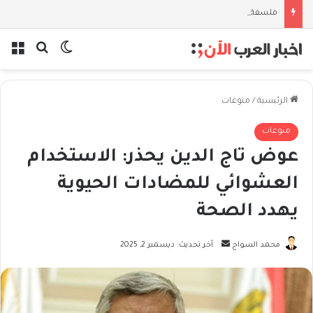
فلسفة الخيط والموج: نصف قرن في مدرسة البحر مع غسان المزيدي
بحث عن
الوضع المظل
الق
الرئيسية
/
منوعات
منوعات
عوض تاج الدين يحذر: الاستخدام
العشوائي للمضادات الحيوية
يهدد الصحة
أرسل
محمد السواح
آخر تحديث: ديسمبر 2, 2025
بريدا
إلكترونيا