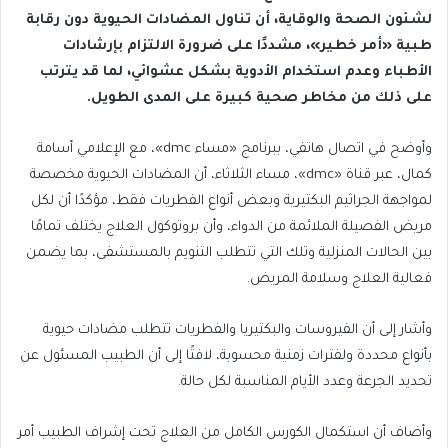
لشئون الصحة والوقاية، أن تناول المضادات الحيوية دون رقابة
طبية «أمر خطير»، مشددًا على ضرورة الالتزام بإرشادات
الأطباء وعدم استخدام الأدوية بشكل عشوائي، لما قد يترتب
على ذلك من مخاطر صحية كبيرة على المدى الطويل.
وأوضح في اتصال هاتفي، ببرنامج «مساء dmc»، مع الإعلامي أسامة
كمال، عبر قناة «dmc»، مساء الثلاثاء، أن المضادات الحيوية مخصصة
لمواجهة الجراثيم البكتيرية وبعض أنواع الفطريات فقط، مؤكدًا أن لكل
مريض الفصيلة الملائمة من الدواء، وأن بروتوكول العلاج يختلف تمامًا
بين الحالات المنزلية وتلك التي تتطلب التنويم بالمستشفى، بما يضمن
فعالية العلاج وسلامة المريض.
وأشار إلى أن الفيروسات والبكتيريا والفطريات تتطلب مضادات حيوية
بأنواع محددة ولفترات زمنية محسوبة، لافتًا إلى أن الطبيب المسئول عن
تحديد الجرعة وعدد الأيام المناسبة لكل حالة.
وأضاف أن استكمال الكورس الكامل من العلاج تحت إشراف الطبيب أمر