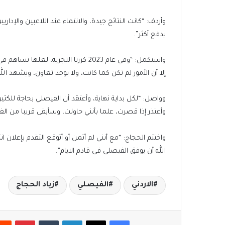
وأردف: “كانت النتائج جيدة، والانتماء عند اللاعبين والإ
يدفع أكثر”.
واستكمل: “وفي عام 2023 كررنا التجربة،
إلا أن الأمور لم تكن كما كانت، ولا يوجد تعاون، ويشهد ال
وواصل: “لكل بداية نهاية، وأعتقد أن الفيصلي بحاجة للكث
وأعتذر إذا قصرت، علما بأنني حاولت، وسأبقى قريبا من ال
واختتم الحجاج: “مع أنني لم أتمن أو أتوقع التقدم بإعلان ا
الله أن يوفق الفيصلي في قادم الايام”.
الاردني
الفيصلي
زياد الحجاج
فيسبوك
‫X
لينكدإن
بينتير