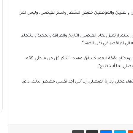
داريين والفنيين والموظفين حقيقي للشعار واسم الفيصلي، وليس لمن
 لعلها تساهم في استمرار تميز ونجاح الفيصلي، التاريخ والعراقة والمحبة والانتماء،
له أني لم أقصر في بذل الجهد”.
ير، ويحتاج وقفة ليعود كسابق عهده.. أشكر كل من منحني ثقته،
فيصلي بما أستطيع”.
نتهاء عملي بإدارة الفيصلي، إلا أنني أجد نفسي مضطرا لذلك، داعيا
يست
سكايب
ماسنجر
مشاركة عبر البريد
طباعة