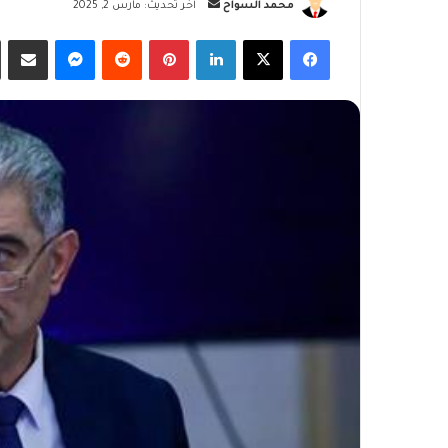
أرسل
محمد السواح
آخر تحديث: مارس 2, 2025
بريدا
فيسبوك
‫X
لينكدإن
بينتيريست
ماسنجر
مشاركة
إلكترونيا