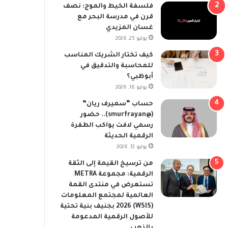
فلسفة الخيط والموج: نصف
قرن في مدرسة البحر مع
غسان المزيدي
يوليو 25, 2026
كيف تختار الشريك المناسب
للمحاسبة والتدقيق في
أبوظبي؟
يوليو 16, 2026
حساب “سميرف ريان”
(@smurfrayan).. حضور
رسمي لافت يواكب الطفرة
الرقمية الحديثة
يوليو 12, 2026
من ترسيخ القيمة إلى الثقة
الرقمية: مجموعة METRA
تستعرض في منتدى القمة
العالمية لمجتمع المعلومات
(WSIS) 2026 بجنيف بنية تحتية
للأصول الرقمية المدعومة
بالذهب