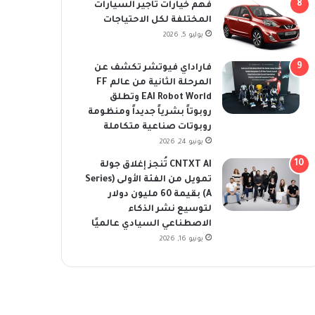
فهم خيارات تأجير السيارات
المختلفة لكل الاحتياجات
يوليو 5, 2026
فاراداي فيوتشر تكشف عن
المرحلة الثانية من عالم FF
EAI Robot World وتطلق
روبوتاً بشرياً جديداً ومنظومة
روبوتات صناعية متكاملة
يونيو 24, 2026
CNTXT AI تُنجز إغلاق جولة
تمويل من الفئة الأولى (Series
A) بقيمة 60 مليون دولار
لتوسيع نشر الذكاء
الاصطناعي السيادي عالميًا
يونيو 16, 2026