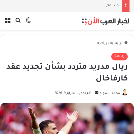
فلسفة الخيط والموج: نصف قرن في مدرسة البحر مع غسان المزيدي
بحث عن
الوضع المظل
الق
الرئيسية
/
رياضة
رياضة
ريال مدريد متردد بشأن تجديد عقد
كارفاخال
أرسل
محمد السواح
آخر تحديث: فبراير 9, 2026
بريدا
إلكترونيا