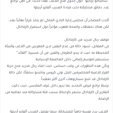
“سانتياجو برنابيو” حول جدوى منح اللاعب عقداً جديداً، في ظل تراجع
عدد دقائق مشاركته تحت قيادة المدرب ألفارو أربيلوا.
أكدت المصادر أن مجلس إدارة النادي الملكي لم يتخذ قراراً نهائياً بعد،
لكن هناك تحفظات واضحة ظهرت مؤخراً حول استمرار كارفاخال.
موقف ريال مدريد من كارفاخال
في المقابل، تسود حالة من عدم اليقين لدى المقربين من اللاعب والبيئة
المحيطة به، حيث لا يبدو الطرفان واثقين من أن مسيرة “القائد”
ستستمر لموسم إضافي داخل العاصمة الإسبانية.
وتأتي هذه التطورات في وقت حساس، حيث اعتاد ريال مدريد منح حرية
القرار للاعبيه المخضرمين (مثل توني كروس وناتشو سابقاً)، لكن حالة
كارفاخال قد تتبع سيناريوهات أخرى أكثر تعقيداً.
يرتبط تراجع فرص التجديد بما يدور داخل غرف الملابس، حيث ذكرت
التقارير أن كارفاخال يشعر بالإحباط بسبب قلة مشاركاته منذ تعافيه من
الإصابة.
اللاعب يرى نفسه جاهزاً للمشاركة، بينما يفضل المدرب ألفارو أربيلوا