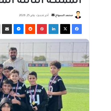
المملكة الثالثة الم
أرسل
محمد السواح
آخر تحديث: يناير 25, 2026
بريدا
فيسبوك
‫X
لينكدإن
بينتيريست
ماسنجر
مشاركة
إلكترونيا