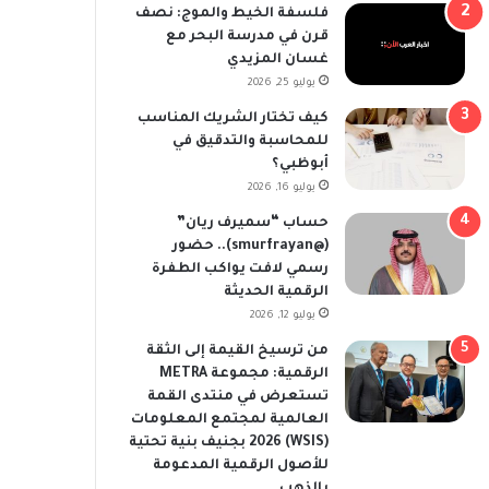
فلسفة الخيط والموج: نصف
قرن في مدرسة البحر مع
غسان المزيدي
يوليو 25, 2026
كيف تختار الشريك المناسب
للمحاسبة والتدقيق في
أبوظبي؟
يوليو 16, 2026
حساب “سميرف ريان”
(@smurfrayan).. حضور
رسمي لافت يواكب الطفرة
الرقمية الحديثة
يوليو 12, 2026
من ترسيخ القيمة إلى الثقة
الرقمية: مجموعة METRA
تستعرض في منتدى القمة
العالمية لمجتمع المعلومات
(WSIS) 2026 بجنيف بنية تحتية
للأصول الرقمية المدعومة
بالذهب