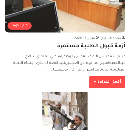
اخبار الكويت
محمد السواح
فبراير 15, 2026
أزمة قبول الطلبة مستمرة
مريم بندقحسين الرمضانموسى ابوطفرةماضي الهاجري سامح
عبدالحفيظفليح العازميهادي العجميرشيد الفعم لم يخرج اجتماع اللجنة
التعليمية البرلمانية امس والذي كان مخصصا…
أكمل القراءة »