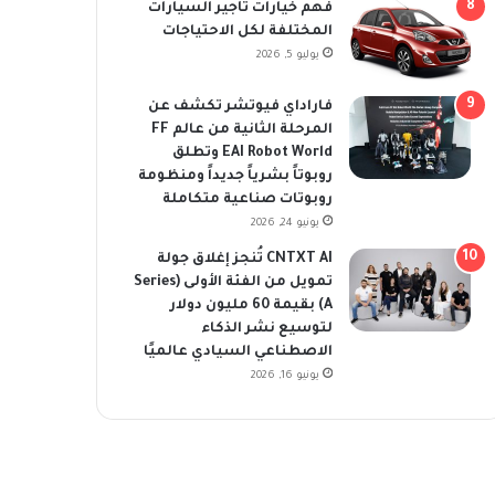
فهم خيارات تأجير السيارات
المختلفة لكل الاحتياجات
يوليو 5, 2026
فاراداي فيوتشر تكشف عن
المرحلة الثانية من عالم FF
EAI Robot World وتطلق
روبوتاً بشرياً جديداً ومنظومة
روبوتات صناعية متكاملة
يونيو 24, 2026
CNTXT AI تُنجز إغلاق جولة
تمويل من الفئة الأولى (Series
A) بقيمة 60 مليون دولار
لتوسيع نشر الذكاء
الاصطناعي السيادي عالميًا
يونيو 16, 2026