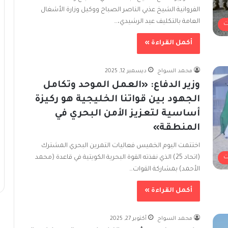
الفروانية الشيخ عذبي الناصر الصباح ووكيل وزارة الأشغال
العامة بالتكليف عيد الرشيدي،…
ت
أكمل القراءة »
محمد السواح
ديسمبر 12, 2025
وزير الدفاع: «العمل الموحد وتكامل
الجهود بين قواتنا الخليجية هو ركيزة
أساسية لتعزيز الأمن البحري في
المنطقة»
اختتمت اليوم الخميس فعاليات التمرين البحري المشترك
(اتحاد 25) الذي نفذته القوة البحرية الكويتية في قاعدة (محمد
ت
الأحمد) بمشاركة القوات…
أكمل القراءة »
محمد السواح
أكتوبر 27, 2025