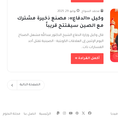
محمد السواح
يوليو 29, 2025
وكيل «الدفاع»: مصنع ذخيرة مشترك
مع الصين سيفتتح قريباً
قال وكيل وزارة الدفاع الشيخ الدكتور عبدالله مشعل الصباح
اليوم الإثنين إن العلاقات الكويتية – الصينية تمثل أحد
المسارات ذات…
ت
أكمل القراءة »
الصفحة التالية
‫X
فيسبوك
بينتيريست
‫YouTube
انستقرام
يديا
الرئيسية
اتصل بنا
مجلة النجوم