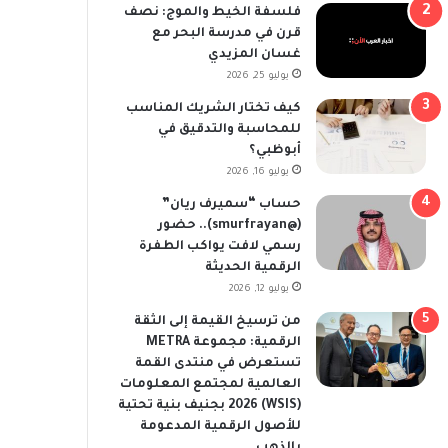
فلسفة الخيط والموج: نصف
قرن في مدرسة البحر مع
غسان المزيدي
يوليو 25, 2026
كيف تختار الشريك المناسب
للمحاسبة والتدقيق في
أبوظبي؟
يوليو 16, 2026
حساب “سميرف ريان”
(@smurfrayan).. حضور
رسمي لافت يواكب الطفرة
الرقمية الحديثة
يوليو 12, 2026
من ترسيخ القيمة إلى الثقة
الرقمية: مجموعة METRA
تستعرض في منتدى القمة
العالمية لمجتمع المعلومات
(WSIS) 2026 بجنيف بنية تحتية
للأصول الرقمية المدعومة
بالذهب