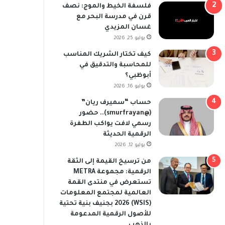
فلسفة الخيط والموج: نصف
قرن في مدرسة البحر مع
غسان المزيدي
يوليو 25, 2026
كيف تختار الشريك المناسب
للمحاسبة والتدقيق في
أبوظبي؟
يوليو 16, 2026
حساب “سميرف ريان”
(@smurfrayan).. حضور
رسمي لافت يواكب الطفرة
الرقمية الحديثة
يوليو 12, 2026
من ترسيخ القيمة إلى الثقة
الرقمية: مجموعة METRA
تستعرض في منتدى القمة
العالمية لمجتمع المعلومات
(WSIS) 2026 بجنيف بنية تحتية
للأصول الرقمية المدعومة
بالذهب