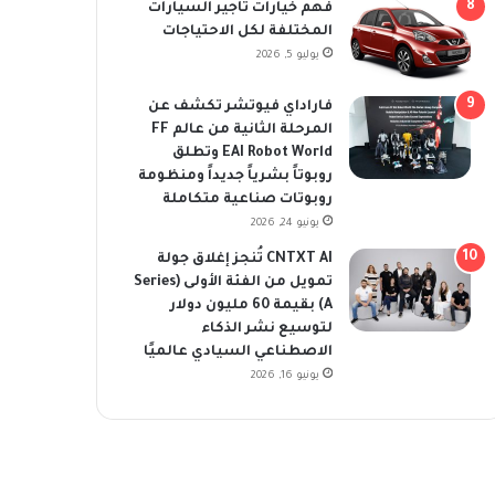
فهم خيارات تأجير السيارات
المختلفة لكل الاحتياجات
يوليو 5, 2026
فاراداي فيوتشر تكشف عن
المرحلة الثانية من عالم FF
EAI Robot World وتطلق
روبوتاً بشرياً جديداً ومنظومة
روبوتات صناعية متكاملة
يونيو 24, 2026
CNTXT AI تُنجز إغلاق جولة
تمويل من الفئة الأولى (Series
A) بقيمة 60 مليون دولار
لتوسيع نشر الذكاء
الاصطناعي السيادي عالميًا
يونيو 16, 2026