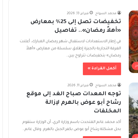
محمد السواح
فبراير 13, 2026
تخفيضات تصل إلى 25% بمعارض
«أهلاً رمضان».. تفاصيل
في إطار الاستعدادات لاستقبال شهر رمضان المبارك، أعلنت
الغرفة التجارية بالجيزة إطلاق سلسلة من معارض «أهلاً
رمضان» بتخفيضات تتراوح بين…
ر
أكمل القراءة »
محمد السواح
فبراير 11, 2026
توجه المعدات صباح الغد إلى موقع
رشاح أبو عوض بالهرم لإزالة
المخلفات
أكد محمد غانم المتحدث باسم وزارة الري، أن الوزارة ستقوم
بحل مشكلة رشاح أبو عوض بكفر الجبل بالهرم. وقال غانم…
ر