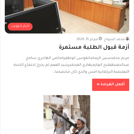
اخبار الكويت
محمد السواح
فبراير 15, 2026
أزمة قبول الطلبة مستمرة
مريم بندقحسين الرمضانموسى ابوطفرةماضي الهاجري سامح
عبدالحفيظفليح العازميهادي العجميرشيد الفعم لم يخرج اجتماع اللجنة
التعليمية البرلمانية امس والذي كان مخصصا…
أكمل القراءة »