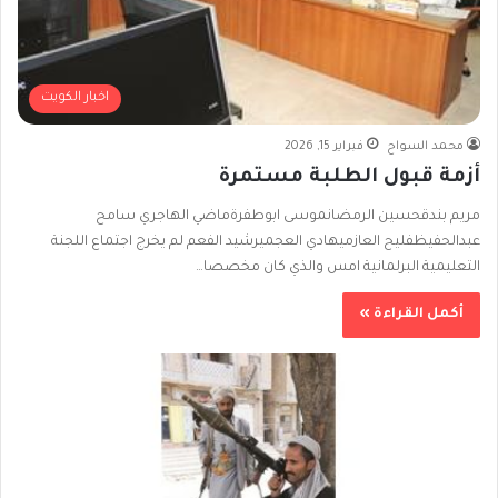
اخبار الكويت
محمد السواح
فبراير 15, 2026
أزمة قبول الطلبة مستمرة
مريم بندقحسين الرمضانموسى ابوطفرةماضي الهاجري سامح
عبدالحفيظفليح العازميهادي العجميرشيد الفعم لم يخرج اجتماع اللجنة
التعليمية البرلمانية امس والذي كان مخصصا…
أكمل القراءة »