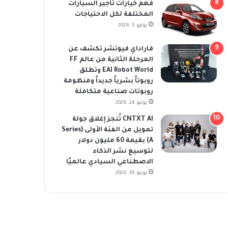
فهم خيارات تأجير السيارات
المختلفة لكل الاحتياجات
يوليو 5, 2026
فاراداي فيوتشر تكشف عن
المرحلة الثانية من عالم FF
EAI Robot World وتطلق
روبوتاً بشرياً جديداً ومنظومة
روبوتات صناعية متكاملة
يونيو 24, 2026
CNTXT AI تُنجز إغلاق جولة
تمويل من الفئة الأولى (Series
A) بقيمة 60 مليون دولار
لتوسيع نشر الذكاء
الاصطناعي السيادي عالميًا
يونيو 16, 2026