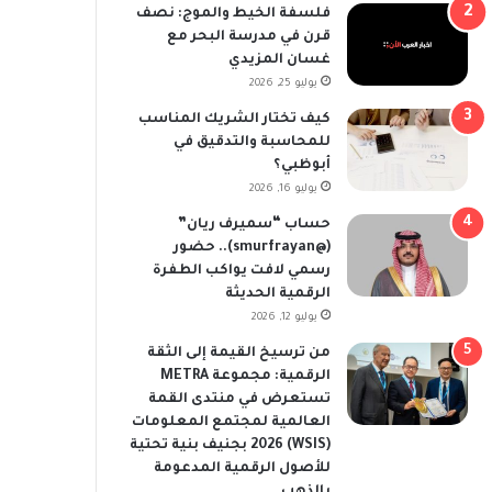
فلسفة الخيط والموج: نصف
قرن في مدرسة البحر مع
غسان المزيدي
يوليو 25, 2026
كيف تختار الشريك المناسب
للمحاسبة والتدقيق في
أبوظبي؟
يوليو 16, 2026
حساب “سميرف ريان”
(@smurfrayan).. حضور
رسمي لافت يواكب الطفرة
الرقمية الحديثة
يوليو 12, 2026
من ترسيخ القيمة إلى الثقة
الرقمية: مجموعة METRA
تستعرض في منتدى القمة
العالمية لمجتمع المعلومات
(WSIS) 2026 بجنيف بنية تحتية
للأصول الرقمية المدعومة
بالذهب