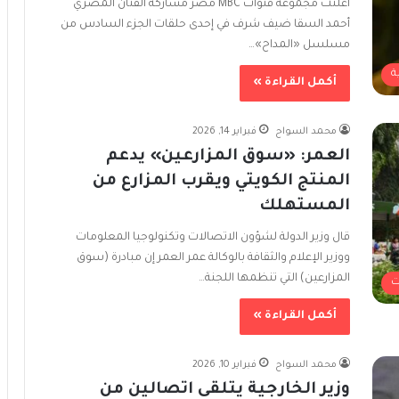
أعلنت مجموعة قنوات MBC مصر مشاركة الفنان المصري
أحمد السقا ضيف شرف في إحدى حلقات الجزء السادس من
مسلسل «المداح»…
ة
أكمل القراءة »
محمد السواح
فبراير 14, 2026
العمر: «سوق المزارعين» يدعم
المنتج الكويتي ويقرب المزارع من
المستهلك
قال وزير الدولة لشؤون الاتصالات وتكنولوجيا المعلومات
ووزير الإعلام والثقافة بالوكالة عمر العمر إن مبادرة (سوق
المزارعين) التي تنظمها اللجنة…
ت
أكمل القراءة »
محمد السواح
فبراير 10, 2026
وزير الخارجية يتلقى اتصالين من