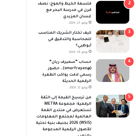
فلسفة الخيط والموج: نصف
قرن في مدرسة البحر مع
غسان المزيدي
يوليو 25, 2026
كيف تختار الشريك المناسب
للمحاسبة والتدقيق في
أبوظبي؟
يوليو 16, 2026
حساب “سميرف ريان”
(@smurfrayan).. حضور
رسمي لافت يواكب الطفرة
الرقمية الحديثة
يوليو 12, 2026
من ترسيخ القيمة إلى الثقة
الرقمية: مجموعة METRA
تستعرض في منتدى القمة
العالمية لمجتمع المعلومات
(WSIS) 2026 بجنيف بنية تحتية
للأصول الرقمية المدعومة
بالذهب