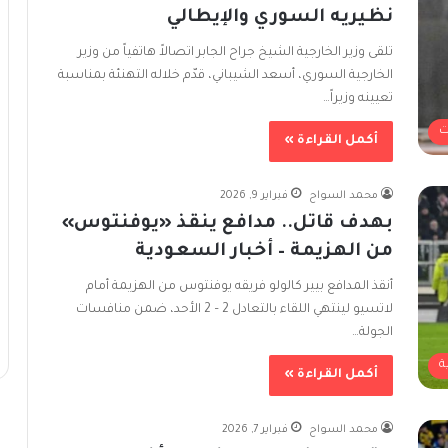
نظيريه السوري والإيطالي
تلقى وزير الخارجية الشيخ جراح الجابر اتصالاً هاتفياً من وزير
الخارجية السوري، أسعد الشيباني، قدّم خلاله التهنئة بمناسبة
تعيينه وزيراً…
ت
أكمل القراءة »
محمد السواح
فبراير 9, 2026
بهدف قاتل.. مدافع ينقذ «يوفنتوس»
من الهزيمة – أخبار السعودية
أنقذ المدافع بيير كالولو فريقه يوفنتوس من الهزيمة أمام
لاتسيو لينتهي اللقاء بالتعادل 2 – 2 الأحد، ضمن منافسات
الجولة…
ة
أكمل القراءة »
محمد السواح
فبراير 7, 2026