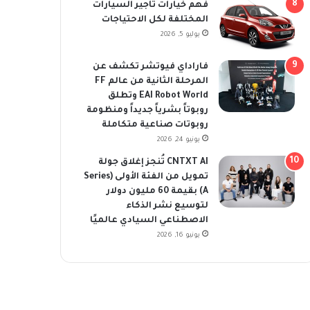
فهم خيارات تأجير السيارات
المختلفة لكل الاحتياجات
يوليو 5, 2026
فاراداي فيوتشر تكشف عن
المرحلة الثانية من عالم FF
EAI Robot World وتطلق
روبوتاً بشرياً جديداً ومنظومة
روبوتات صناعية متكاملة
يونيو 24, 2026
CNTXT AI تُنجز إغلاق جولة
تمويل من الفئة الأولى (Series
A) بقيمة 60 مليون دولار
لتوسيع نشر الذكاء
الاصطناعي السيادي عالميًا
يونيو 16, 2026