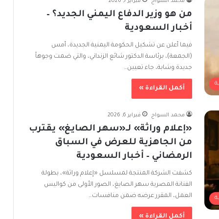
محمد السواح
فبراير 7, 2026
من هو وزير الدفاع اليمني الجديد؟ –
أخبار السعودية
فيما أعلن عن تشكيل الحكومة اليمنية الجديدة، أمس
(الجمعة)، برئاسة الدكتور شائع الزنداني، والتي ضمت وجوهاً
جديدة وشابة، جاء تعيين…
ة
أكمل القراءة »
محمد السواح
فبراير 6, 2026
«إعلام وراثة» لـ«سهر الصايغ» يقترب
من الجاهزية للعرض في السباق
الرمضاني – أخبار السعودية
كشفت الشركة المنتجة لمسلسل «إعلام وراثة»، بطولة
الفنانة المصرية سهر الصايغ، الصور الأولى من كواليس
العمل، المقرر عرضه ضمن منافسات…
ة
أكمل القراءة »