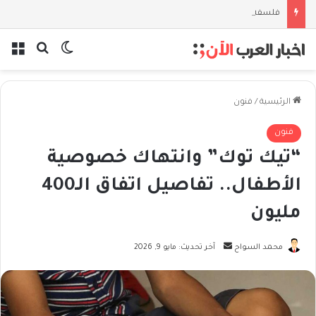
فلسفة الخيط والموج: نصف قرن في مدرسة البحر مع غسان المزيدي
بحث عن
الوضع المظل
الق
الرئيسية
/
فنون
فنون
“تيك توك” وانتهاك خصوصية
الأطفال.. تفاصيل اتفاق الـ400
مليون
أرسل
محمد السواح
آخر تحديث: مايو 9, 2026
بريدا
إلكترونيا