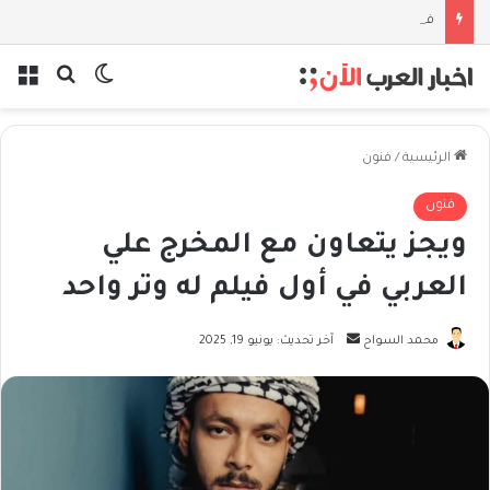
فلسفة الخيط والموج: نصف قرن في مدرسة البحر مع غسان المزيدي
بحث عن
الوضع المظل
الق
الرئيسية
/
فنون
فنون
ويجز يتعاون مع المخرج علي
العربي في أول فيلم له وتر واحد
أرسل
محمد السواح
آخر تحديث: يونيو 19, 2025
بريدا
إلكترونيا