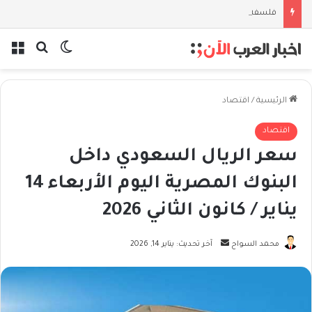
فلسفة الخيط والموج: نصف قرن في مدرسة البحر مع غسان المزيدي
بحث عن
الوضع المظل
الق
الرئيسية
/
اقتصاد
اقتصاد
سعر الريال السعودي داخل
البنوك المصرية اليوم الأربعاء 14
يناير / كانون الثاني 2026
أرسل
محمد السواح
آخر تحديث: يناير 14, 2026
بريدا
إلكترونيا