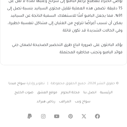
يوصي الخبراء بتقطيع براعم البامبو إلى شرائح وغليها لمدة لا تقل عن
15 دقيقة. تضمن هذه العملية تقليل محتوى السيانيد بنسبة تصل إلى
91%، مما يجعل البامبو آمنًا للاستهلاك. السمية الناتجة عن السيانيد
يمكن أن تسبب أعراضًا تتراوح من الغثيان إلى مشاكل تنفسية خطيرة،
وفي الحالات الشديدة قد تكون قاتلة.
يؤكد الباحثون على ضرورة اتباع طرق التحضير الصحيحة لضمان جني
فوائد البامبو وتجنب مخاطره المحتملة.
© حقوق النشر 2026، جميع الحقوق محفوظة | تطوير وإدارة
سواح ميديا
الرئيسية
اتصل بنا
مجلة النجوم
موقع العشق
صوت الخليج
سواح ويب
المراقب
رياض هيرالد
‫X
فيسبوك
بينتيريست
‫YouTube
انستقرام