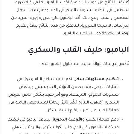
كشفت النتائج عن مؤشرات واعدة لفوائد البامبو، بما في ذلك دوره
المحتمل في تنظيم مستويات السكر في الدم، ودعم صحة الجهاز
الهضمي والقلب. ومع ذلك، أكد الباحثون على ضرورة إجراء المزيد من
الدراسات، لا سيما السريرية، للتحقق من هذه النتائج بدقة وتقديم
توصيات واضحة حول استهلاك البامبو.
البامبو: حليف القلب والسكري
تُظهر الدراسات فوائد عديدة عند تناول البامبو، منها:
تنظيم مستويات سكر الدم:
تلعب براعم البامبو دورًا في
عمليات الأيض، مما يحسن المؤشر الجلايسيمي ويخفض
مستويات الجلوكوز المرتفعة، وهو أمر مفيد بشكل خاص لمرضى
السكري. أظهرت النتائج أيضًا تأثيرًا إيجابيًا لمستخلص البامبو في
حماية الخلايا من أضرار ارتفاع نسبة السكر.
دعم صحة القلب والأوعية الدموية:
يساعد البامبو في تنظيم
مستويات الدهون في الدم، مثل الكوليسترول والبروتين الدهني