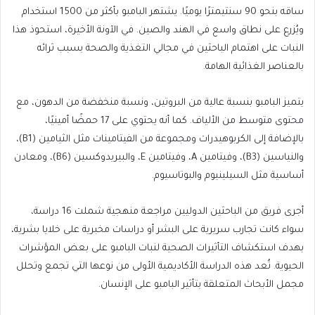
ساقه بنحو 90 سنتيمترًا يوميًا. يشتهر البامبو بأكثر من 1500 استخدام
ويُزرع على نطاق واسع في الهند والصين. في الآونة الأخيرة، استحوذ هذا
النبات على اهتمام الباحثين في مجالي التغذية والصحة بسبب ثرائه
بالعناصر الغذائية الهامة.
يتميز البامبو بنسبة عالية من البروتين، ونسبة منخفضة من الدهون، مع
محتوى متوسط من الألياف. كما أنه يحتوي على 17 حمضًا أمينيًا،
بالإضافة إلى الكربوهيدرات ومجموعة من الفيتامينات مثل الثيامين (B1)،
والنياسين (B3)، وفيتامين A، وفيتامين E، والبيريدوكسين (B6)، ومعادن
أساسية مثل السيلينيوم والبوتاسيوم.
أجرى فريق من الباحثين الدوليين مراجعة منهجية شملت 16 دراسة،
سواء كانت تجارب سريرية على البشر أو دراسات مخبرية على خلايا بشرية،
بهدف استكشاف التأثيرات الصحية لنبات البامبو على بعض المؤشرات
الحيوية. تُعد هذه الدراسة الأكاديمية الأولى من نوعها التي تجمع وتحلل
مجمل الأبحاث المتعلقة بتأثير البامبو على الإنسان.