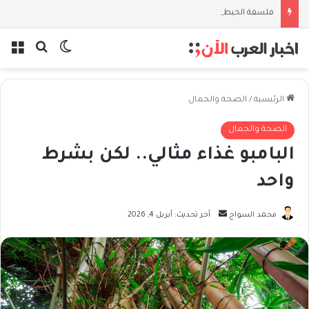
فلسفة الخيط والموج: نصف قرن في مدرسة البحر مع غسان المزيدي
بحث عن
الوضع المظل
الق
الرئيسية
/
الصحة والجمال
الصحة والجمال
البامبو غذاء مثالي.. لكن بشرط
واحد
أرسل
محمد السواح
آخر تحديث: أبريل 4, 2026
بريدا
إلكترونيا