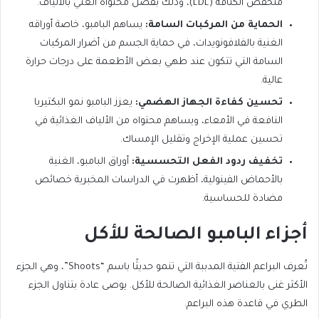
منخفض الكثافة (LDL)، وذلك بفضل محتواه الغني بالألياف.
الحماية من المركبات السامة:
يساهم البامبو، خاصة أوراقه
الغنية بالفلافونويدات، في حماية الجسم من أضرار المركبات
السامة التي تتكون عند طهي بعض الأطعمة على درجات حرارة
عالية.
تحسين كفاءة الجهاز الهضمي:
يعزز البامبو نمو البكتيريا
النافعة في الأمعاء، ويساهم محتواه من الألياف الغذائية في
تحسين عملية الإخراج وتقليل الإمساك.
تخفيف ردود الفعل التحسسية:
أوراق البامبو، الغنية
بالأحماض الفينولية، أظهرت في الدراسات المخبرية خصائص
مضادة للحساسية.
أجزاء البامبو الصالحة للأكل
تُعرف البراعم الفتية المدببة التي تنمو حديثًا باسم “Shoots”، وهي الجزء
الأكثر غنى بالعناصر الغذائية الصالحة للأكل. يوصى عادة بتناول الجزء
الطري في قاعدة هذه البراعم.