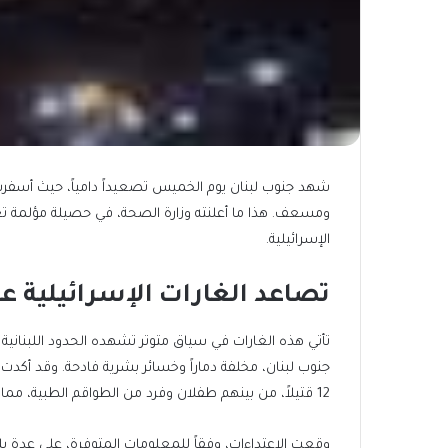
ومسعف. هذا ما أعلنته وزارة الصحة، في حصيلة مؤلمة تع
الإسرائيلية.
تصاعد الغارات الإسرائيلية ع
تأتي هذه الغارات في سياق متوتر تشهده الحدود اللبناني
جنوب لبنان، مخلفة دماراً وخسائر بشرية فادحة. وقد أكدت 
12 قتيلاً، من بينهم طفلان وفرد من الطواقم الطبية، مما يثير قلقاً بالغاً بشأن سلامة المدنيين في المنطقة.
وقعت الاعتداءات، وفقاً للمعلومات المتوفرة، على عدة بل