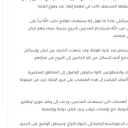
ن يستقلها المسعف كانت في مهمة إنقاذ عند وقوع الغارة.
رائيلي عادة ما يقول إنه يستهدف مواقع لحزب الله رداً على
زب الله باستخدام المدنيين كدروع بشرية، بينما يتهم لبنان
ل متعمد.
المستمر منذ فترة طويلة. وقد شهدت الحدود بين لبنان وإسرائيل
 دفع آلاف السكان من كلا الجانبين إلى النزوح من منازلهم.
ف والمتطوعين كانوا يحاولون الوصول إلى المناطق المتضررة
وأضاف المصدر أن هذه الهجمات على فرق الإنقاذ تزيد من صعوبة
ن الهجمات التي تستهدف المدنيين، ودعت إلى وقف فوري لإطلاق
والدولية، مع توقعات بترقب ردود فعل دولية وإقليمية.
لدبلوماسية الرامية إلى احتواء النزاع. وسيظل الوضع على الحدود