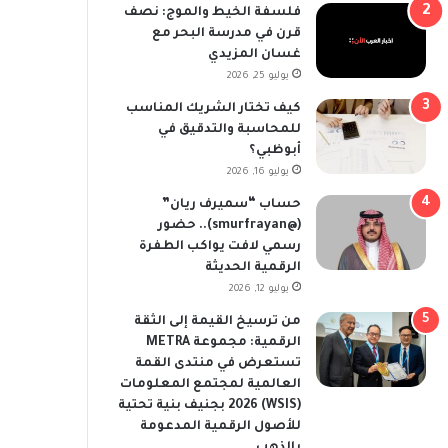
فلسفة الخيط والموج: نصف
قرن في مدرسة البحر مع
غسان المزيدي
يوليو 25, 2026
كيف تختار الشريك المناسب
للمحاسبة والتدقيق في
أبوظبي؟
يوليو 16, 2026
حساب “سميرف ريان”
(@smurfrayan).. حضور
رسمي لافت يواكب الطفرة
الرقمية الحديثة
يوليو 12, 2026
من ترسيخ القيمة إلى الثقة
الرقمية: مجموعة METRA
تستعرض في منتدى القمة
العالمية لمجتمع المعلومات
(WSIS) 2026 بجنيف بنية تحتية
للأصول الرقمية المدعومة
بالذهب