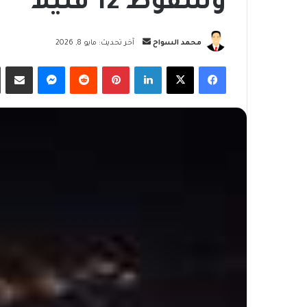
وسقوط 12 قتيلا
أرسل
محمد السواح
آخر تحديث: مايو 8, 2026
بريدا
فيسبوك
‫X
لينكدإن
بينتيريست
ماسنجر
مشاركة
إلكترونيا