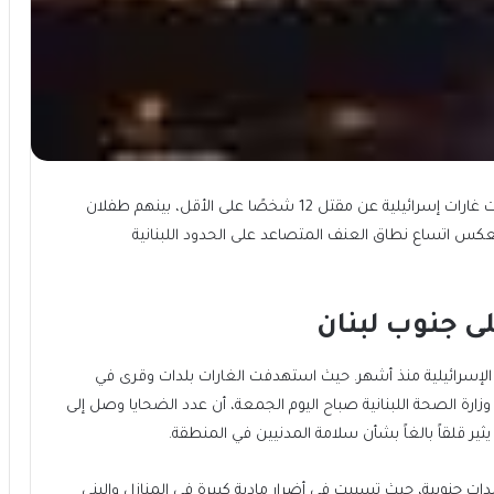
شهد جنوب لبنان يوم الخميس تصعيداً دامياً، حيث أسفرت غارات إسرائيلية عن مقتل 12 شخصًا على الأقل، بينهم طفلان
كس اتساع نطاق العنف المتصاعد على الحدود اللبنانية
لى جنوب لبنان
ة الإسرائيلية منذ أشهر. حيث استهدفت الغارات بلدات وقرى في
وزارة الصحة اللبنانية صباح اليوم الجمعة، أن عدد الضحايا وصل إلى
دات جنوبية، حيث تسببت في أضرار مادية كبيرة في المنازل والبنى