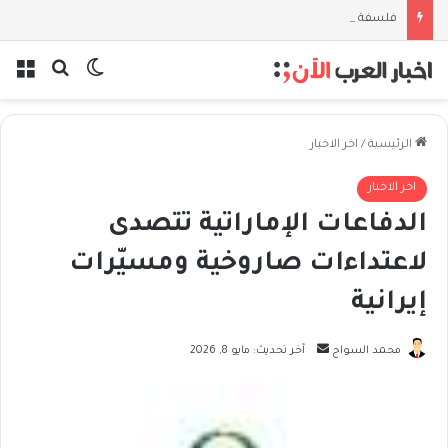
فلسفة الخيط والموج: نصف قرن في مدرسة البحر مع غسان المزيدي
بحث عن
الوضع المظل
الق
الرئيسية
/
اخر الاخبار
اخر الاخبار
الدفاعات الإماراتية تتصدى
لاعتداءات صاروخية ومسيّرات
إيرانية
أرسل
محمد السواح
آخر تحديث: مايو 8, 2026
بريدا
إلكترونيا