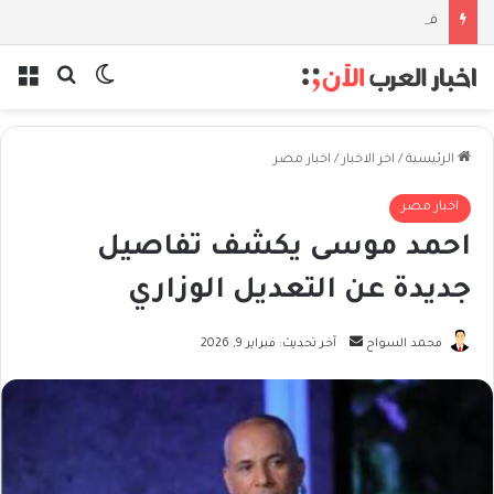
فلسفة الخيط والموج: نصف قرن في مدرسة البحر مع غسان المزيدي
بحث عن
الوضع المظل
الق
الرئيسية
/
اخر الاخبار
/
اخبار مصر
اخبار مصر
احمد موسى يكشف تفاصيل
جديدة عن التعديل الوزاري
أرسل
محمد السواح
آخر تحديث: فبراير 9, 2026
بريدا
إلكترونيا