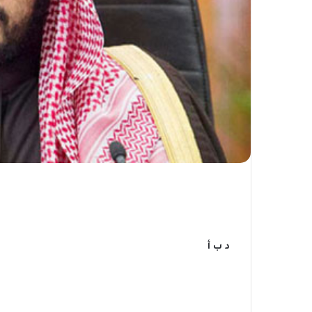
د ب أ