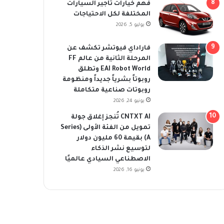
فهم خيارات تأجير السيارات
المختلفة لكل الاحتياجات
يوليو 5, 2026
فاراداي فيوتشر تكشف عن
المرحلة الثانية من عالم FF
EAI Robot World وتطلق
روبوتاً بشرياً جديداً ومنظومة
روبوتات صناعية متكاملة
يونيو 24, 2026
CNTXT AI تُنجز إغلاق جولة
تمويل من الفئة الأولى (Series
A) بقيمة 60 مليون دولار
لتوسيع نشر الذكاء
الاصطناعي السيادي عالميًا
يونيو 16, 2026