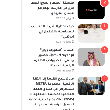
فلسفة الخيط والموج: نصف
قرن في مدرسة البحر مع
غسان المزيدي
يوليو 25, 2026
كيف تختار الشريك المناسب
للمحاسبة والتدقيق في
أبوظبي؟
يوليو 16, 2026
حساب “سميرف ريان”
(@smurfrayan).. حضور
رسمي لافت يواكب الطفرة
الرقمية الحديثة
يوليو 12, 2026
من ترسيخ القيمة إلى الثقة
الرقمية: مجموعة METRA
تستعرض في منتدى القمة
العالمية لمجتمع المعلومات
(WSIS) 2026 بجنيف بنية تحتية
للأصول الرقمية المدعومة
بالذهب