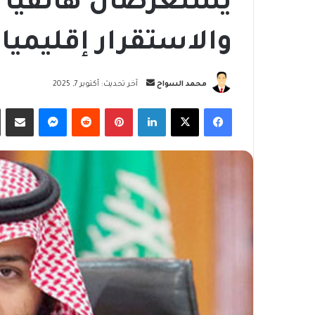
يستعرضان هاتفيا ج
والاستقرار إقليميا
أرسل
محمد السواح
آخر تحديث: أكتوبر 7, 2025
بريدا
فيسبوك
‫X
لينكدإن
بينتيريست
ماسنجر
مشاركة
إلكترونيا