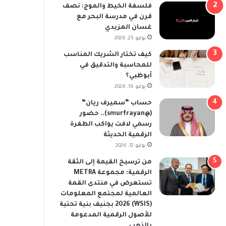
فلسفة الخيط والموج: نصف
قرن في مدرسة البحر مع
غسان المزيدي
يوليو 25, 2026
كيف تختار الشريك المناسب
للمحاسبة والتدقيق في
أبوظبي؟
يوليو 16, 2026
حساب “سميرف ريان”
(@smurfrayan).. حضور
رسمي لافت يواكب الطفرة
الرقمية الحديثة
يوليو 12, 2026
من ترسيخ القيمة إلى الثقة
الرقمية: مجموعة METRA
تستعرض في منتدى القمة
العالمية لمجتمع المعلومات
(WSIS) 2026 بجنيف بنية تحتية
للأصول الرقمية المدعومة
بالذهب