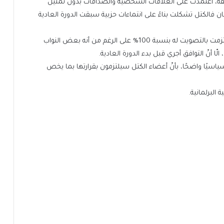
ابقة، اعتمدت على العلاقات الشخصية والصداقات بدون تمثيل
 فالكتل تشكلت بناءً على انتماءات حزبية سبقت الدورة العادية
ويرى أنّ الكتلة النيابية لحزب الميثاق التي ينتمي إليها، التزمت بالتصويت له بنسبة 100% على الرغم من أنه بعض النواب
 أنّ التوافق أجري قبل بدء الدورة العادية.
ياسيًا واضحًا، بأنّ أعضاء الكتل سيلتزمون بقرارتها بما يخص
لبرلمانية.