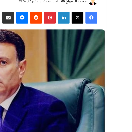
أرسل
محمد السواح
آخر تحديث: نوفمبر 22, 2024
بريدا
فيسبوك
‫X
لينكدإن
بينتيريست
ماسنجر
مشاركة
إلكترونيا