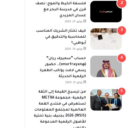
فلسفة الخيط والموج: نصف
قرن في مدرسة البحر مع
غسان المزيدي
يوليو 25, 2026
كيف تختار الشريك المناسب
للمحاسبة والتدقيق في
أبوظبي؟
يوليو 16, 2026
حساب “سميرف ريان”
(@smurfrayan).. حضور
رسمي لافت يواكب الطفرة
الرقمية الحديثة
يوليو 12, 2026
من ترسيخ القيمة إلى الثقة
الرقمية: مجموعة METRA
تستعرض في منتدى القمة
العالمية لمجتمع المعلومات
(WSIS) 2026 بجنيف بنية تحتية
للأصول الرقمية المدعومة
بالذهب