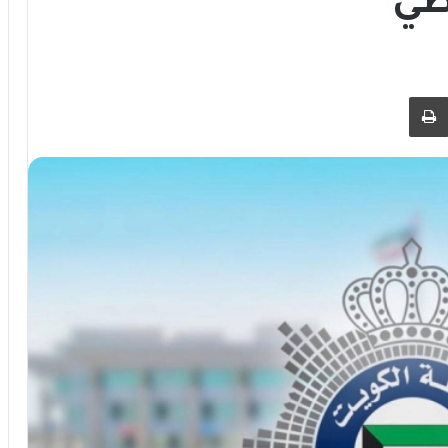
طي
 عبر البريد
طباعة