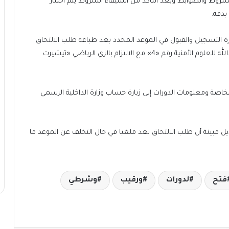
روط والضوابط وبعد التأكد من استيفاء الشروط يتم اختيار
بدقة.
رة التسجيل والقبول في الموعد المحدد بعد طباعة طلب الالتحاق
مبينة أن المراجعة تتم من خلال بوابة أكاديمية سعد العبدالله للعلوم الأمنية رقم «4» مع الالتزام بالزي الرياضي «تيشيرت
خاصة ومعلومات الدورات إلى زيارة حساب وزارة الداخلية الرسمي
يل مبينة أن طلب الالتحاق يعد ملغيا في حال التخلف عن الموعد ما
فتح
لدورات
ورقيب
وشرطي