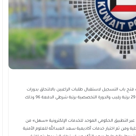
 فتح باب التسجيل لاستقبال طلبات الراغبين بالالتحاق بدورات
الطلبة ضباط الصف الدفعة 3 برتبة وكيل ضابط والدفعة 29 برتبة رقيب والدورة التخصصية برتبة شرطي الدفعة 96 وذلك
م عبر التطبيق الحكومي الموحد للخدمات الإلكترونية «سهل» من
لية ومن ثم اختيار خدمات أكاديمية سعد العبدالله للعلوم الأمنية