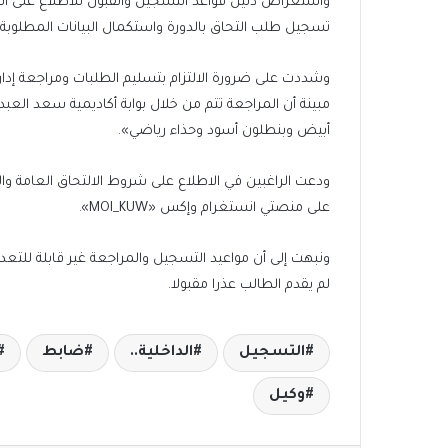
واستعراض دليل قواعد التسجيل والقبول للاطلاع على الش
تسجيل طلب التحاق بالدورة واستكمال البيانات المطلوبة 
وشددت على ضرورة الالتزام بتسليم الطلبات ومراجعة إدا
أبيض وبنطلون أسود وحذاء رياضي».
ودعت الراغبين في الاطلاع على شروط الالتحاق العامة وال
على منصتي انستغرام وإكس «MOI_KUW».
ونبهت إلى أن مواعيد التسجيل والمراجعة غير قابلة للتعد
لم يقدم الطالب عذرا مقبولا.
التسجيل
الداخلية..
ضابط
وكيل