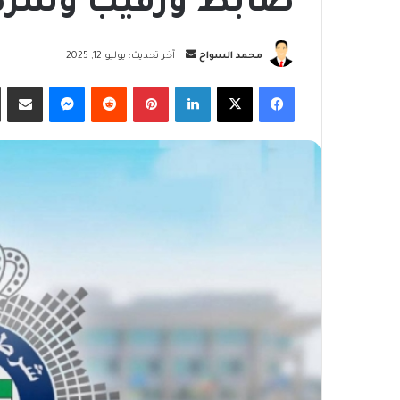
ضابط ورقيب وشر
أرسل
محمد السواح
آخر تحديث: يوليو 12, 2025
بريدا
فيسبوك
‫X
لينكدإن
بينتيريست
ماسنجر
مشاركة
إلكترونيا