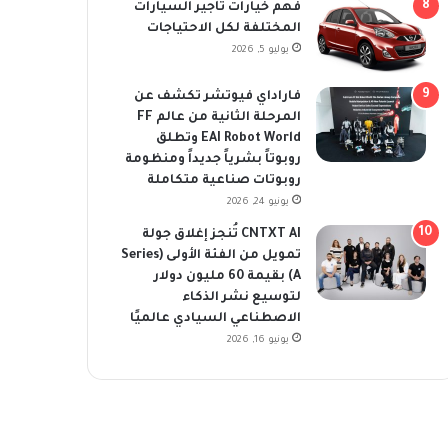
فهم خيارات تأجير السيارات
المختلفة لكل الاحتياجات
يوليو 5, 2026
فاراداي فيوتشر تكشف عن
المرحلة الثانية من عالم FF
EAI Robot World وتطلق
روبوتاً بشرياً جديداً ومنظومة
روبوتات صناعية متكاملة
يونيو 24, 2026
CNTXT AI تُنجز إغلاق جولة
تمويل من الفئة الأولى (Series
A) بقيمة 60 مليون دولار
لتوسيع نشر الذكاء
الاصطناعي السيادي عالميًا
يونيو 16, 2026