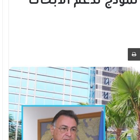
موذج لدعم الأبحاث
 عبر البريد
طباعة