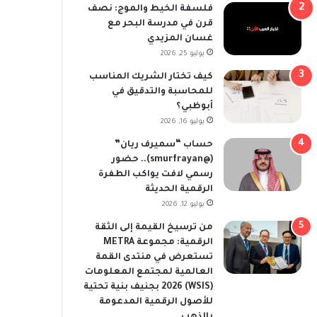
فلسفة الخيط والموج: نصف
قرن في مدرسة البحر مع
غسان المزيدي
يوليو 25, 2026
كيف تختار الشريك المناسب
للمحاسبة والتدقيق في
أبوظبي؟
يوليو 16, 2026
حساب “سميرف ريان”
(@smurfrayan).. حضور
رسمي لافت يواكب الطفرة
الرقمية الحديثة
يوليو 12, 2026
من ترسيخ القيمة إلى الثقة
الرقمية: مجموعة METRA
تستعرض في منتدى القمة
العالمية لمجتمع المعلومات
(WSIS) 2026 بجنيف بنية تحتية
للأصول الرقمية المدعومة
بالذهب