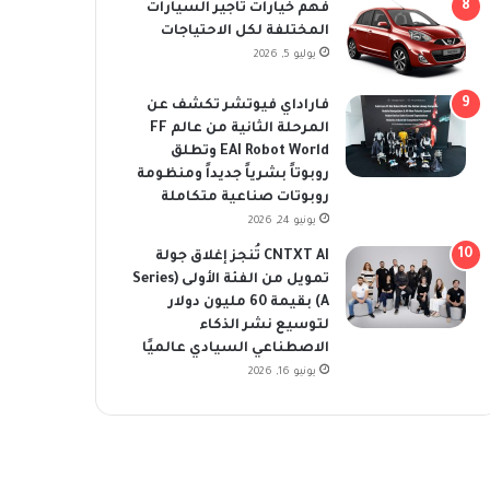
فهم خيارات تأجير السيارات
المختلفة لكل الاحتياجات
يوليو 5, 2026
فاراداي فيوتشر تكشف عن
المرحلة الثانية من عالم FF
EAI Robot World وتطلق
روبوتاً بشرياً جديداً ومنظومة
روبوتات صناعية متكاملة
يونيو 24, 2026
CNTXT AI تُنجز إغلاق جولة
تمويل من الفئة الأولى (Series
A) بقيمة 60 مليون دولار
لتوسيع نشر الذكاء
الاصطناعي السيادي عالميًا
يونيو 16, 2026