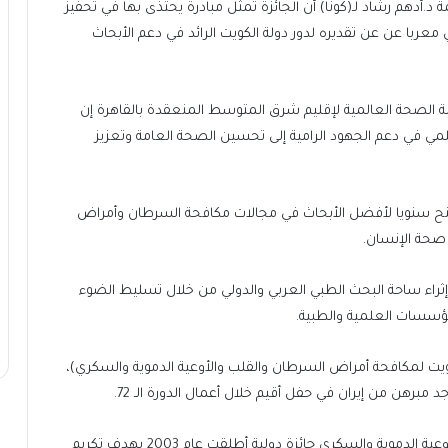
د.أدهم رشاد لـ(كونا) أن الجائزة تمثل مبادرة يحتذى بها في تحفيز
 معربا عن عن تقديره لدور دولة الكويت الرائد في دعم الأبحاث
لال مشاركته في أعمال الدورة الـ72 لمنظمة الصحة العالمية لإقليم شرق المتوسط المنعقدة بالقاهرة إن
لمي في دعم الجهود الرامية إلى تحسين الصحة العامة وتعزيز
أن الجائزة التي أطلقتها دولة الكويت عام 2003 تمنح سنويا لأفضل الأبحاث في مجالات مكافحة السرطان وأمراض
 صحة الإنسان.
ائزة الكويت أسهمت على مدار 12 عاما في إثراء ساحة البحث الطبي العربي والدولي من خلال تسليط الضوء
مؤسسات العلمية والطبية.
ويت لمكافحة أمراض السرطان والقلب والأوعية الدموية والسكري)،
برهن من إيران في حفل أقيم خلال أعمال الدورة الـ 72.
وتعد جائزة الكويت لمكافحة السرطان وأمراض القلب والأوعية الدموية والسكري جائزة دولية أطلقت عام 2003 بهدف تكريم