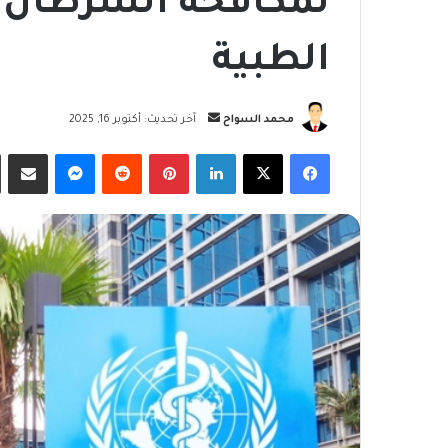
لمكافحة السرطان ن
الطبية
أرسل
محمد السواح
آخر تحديث: أكتوبر 16, 2025
بريدا
فيسبوك
‫X
لينكدإن
بينتيريست
ماسنجر
مشاركة
إلكترونيا