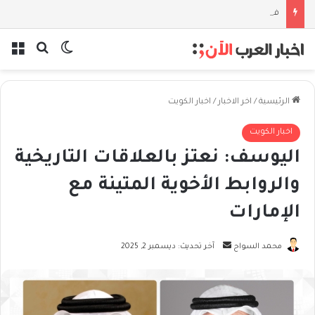
فلسفة الخيط والموج: نصف قرن في مدرسة البحر مع غسان المزيدي
بحث عن
الوضع المظل
الق
الرئيسية
/
اخر الاخبار
/
اخبار الكويت
اخبار الكويت
اليوسف: نعتز بالعلاقات التاريخية
والروابط الأخوية المتينة مع
الإمارات
أرسل
محمد السواح
آخر تحديث: ديسمبر 2, 2025
بريدا
إلكترونيا