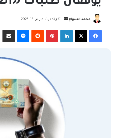
يوقفان طلبات «الغ
أرسل
محمد السواح
آخر تحديث: مارس 16, 2025
بريدا
فيسبوك
‫X
لينكدإن
بينتيريست
ماسنجر
مشاركة
إلكترونيا