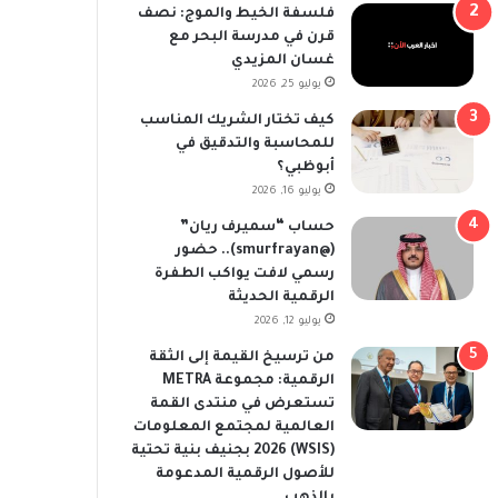
فلسفة الخيط والموج: نصف
قرن في مدرسة البحر مع
غسان المزيدي
يوليو 25, 2026
كيف تختار الشريك المناسب
للمحاسبة والتدقيق في
أبوظبي؟
يوليو 16, 2026
حساب “سميرف ريان”
(@smurfrayan).. حضور
رسمي لافت يواكب الطفرة
الرقمية الحديثة
يوليو 12, 2026
من ترسيخ القيمة إلى الثقة
الرقمية: مجموعة METRA
تستعرض في منتدى القمة
العالمية لمجتمع المعلومات
(WSIS) 2026 بجنيف بنية تحتية
للأصول الرقمية المدعومة
بالذهب