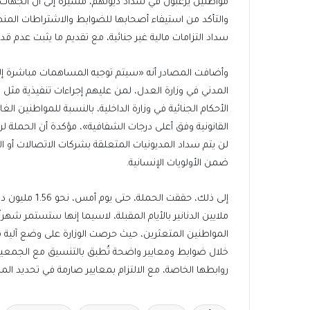
مواطنين يرغبون في سداد ديونهم، مشيرة إلى أن الجهات 
والتأكد من استيفاء أصحابها للضوابط والاشتراطات المنظم
سداد التزامات مالية غير جنائية، مع تقديم ما يثبت عدم قد
وأضافت المصادر أنه «سيتم توجيه المساهمات مباشرة إلى 
المدني في وزارة العدل، لمن عليهم إجراءات تنفيذية مثل منع
الأحكام الجنائية في وزارة الداخلية، بالنسبة للمواطنين ا
القانونية وفق أعلى درجات الشفافية»، مؤكدة أن الحملة 
لن يتم سداد المديونيات المتعلقة بشركات الاتصالات أو الج
ضمن الأولويات الإنسانية.
ملايين الدنانير بالأيام المقبلة، لاسيما إنها ستستمر شهراً
المواطنين المتعثرين، حيث حرصت الوزارة على وضع آلي
خلال ضوابط ومعايير واضحة تُطبق بالتنسيق مع الجمعيات 
روابطها الخاصة، مع الالتزام بمعايير صارمة في تحديد الم