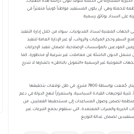
الخيرية المشاركة في الحملة سوف تتولى دراسة هذه الطلبات،
ة للحملة وهي: أن يكون المستفيد مواطناً كويتياً متعثراً في
رته على السداد بوثائق رسمية.
الجهات المعنية لسداد المديونيات، سواء من خلال إدارة التنفيذ
 السفر وحجز المركبات والرواتب، أو عبر الإدارة العامة لتنفيذ
لغارمين المودعين بالمؤسسات الإصلاحية، لضمان تنفيذ الإجراءات
لن تشمل الديون الناشئة عن معاملات غير شرعية أو محظورة، كما
هات التمويلية غير الرسمية «التمويل بالباطن» باعتبارها لا تندرج
إلى ذلك، حققت الحملة، حتى يوم أمس، نحو 1.56 مليون دينار، جُمعت بواسطة 7800 متبرع، في ظل توقعات بتحقيقها
، تلبية لتوجيهات القيادة السياسية، واستمراراً لنهج الدولة في دعم
ة منظمة تضمن وصول المساعدات إلى مستحقيها الفعليين، من
الخيرية والمبرات المعتمدة، التي ستقوم بجمع التبرعات عبر
ستفيدين لضمان عدالة التوزيع.