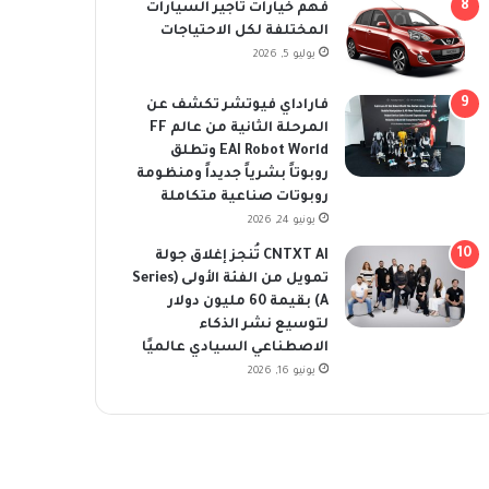
فهم خيارات تأجير السيارات
المختلفة لكل الاحتياجات
يوليو 5, 2026
فاراداي فيوتشر تكشف عن
المرحلة الثانية من عالم FF
EAI Robot World وتطلق
روبوتاً بشرياً جديداً ومنظومة
روبوتات صناعية متكاملة
يونيو 24, 2026
CNTXT AI تُنجز إغلاق جولة
تمويل من الفئة الأولى (Series
A) بقيمة 60 مليون دولار
لتوسيع نشر الذكاء
الاصطناعي السيادي عالميًا
يونيو 16, 2026