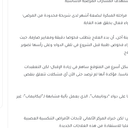
يستهدف المسارات المرضية الأساسية.
 مراحله المبكرة لبضعة أشهر لدى شريحة محدودة من المرضى؛
واء فعال يحقق هذه الغاية.
ينة آخن، أن بدء العلاج يتطلب فحوصا دقيقة ومعايير صارمة، حيث
اء فحوص طبية قبل الشروع في تلقي الدواء؛ وعلى رأسها تصوير
ج.
شكل أسرع من المتوقع ساهم في زيادة الإقبال؛ لكن التعقيدات
مناسبا، مؤكدة أنها لم ترصد حتى الآن أي مشكلات تتعلق بنقص
على دواء “دونانيماب”، الذي يعمل بآلية مشابهة لـ”ليكانيماب”؛ غير
ايمر في ألمانيا بنحو 1,2 مليون مريض؛ لكن خبراء المركز الألماني لأبحاث الأمراض التنكسية العصبية
ا للاستفادة من هذه العلاجات الجديدة.