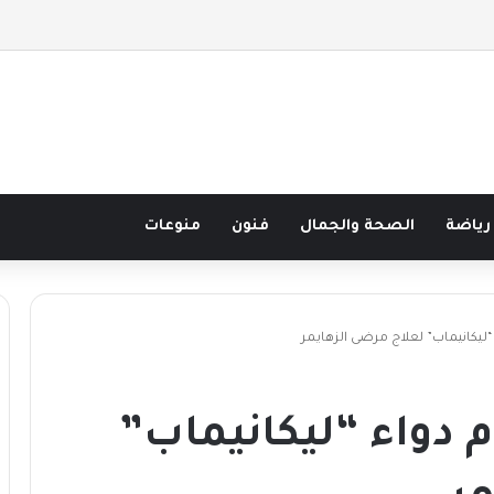
 نصف قرن في مدرسة البحر مع غسان المزيدي
رياضة
الصحة والجمال
فنون
منوعات
 “ليكانيماب” لعلاج مرضى الزهايمر
م دواء “ليكانيماب”