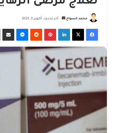
لعلاج مرضى الزهاي
أرسل
محمد السواح
آخر تحديث: أكتوبر 3, 2025
بريدا
فيسبوك
‫X
لينكدإن
بينتيريست
ماسنجر
مشاركة
إلكترونيا