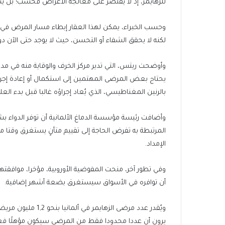
للزهايمر، إذ لا يقتصر على معالجة الأعراض فحسب؛ بل 
وحسب الخبراء، يمكن لهذا العقار إبطاء مسار المرض في
لكنه لا يحقق الشفاء أو التحسن، حيث لا يوجد حتى الآن د
وأوضحت ريتس، التي تدير مركز الخرف والوقاية منه في مد
يحتاج بعض المرضى المهتمين إلى استكمال أو إعادة إجر
بالرنين المغناطيسي، الذي يُعاد إجراؤه غالبا قبل بدء العلا
وأضافت رئيسة مؤسسة الدماغ الألمانية أن توفر الدواء ب
المرتبطة به تفرض الحاجة إلى تقييم متأنٍ يستغرق وقتا 
الإمداد.
وفي تطور آخر، منحت المفوضية الأوروبية، مؤخرا، موافقتها 
أن توافره في الأسواق سيستغرق بضعة أشهر إضافية.
ويُقدر عدد مرضى الزه
يرون أن عددا محدودا فقط من المرضى سيكون مؤهلًا فعلي