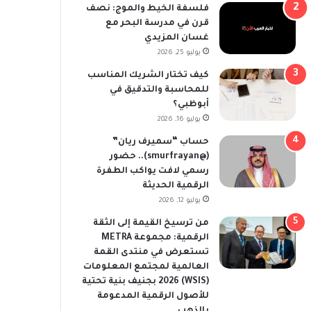
فلسفة الخيط والموج: نصف
قرن في مدرسة البحر مع
غسان المزيدي
يوليو 25, 2026
كيف تختار الشريك المناسب
للمحاسبة والتدقيق في
أبوظبي؟
يوليو 16, 2026
حساب “سميرف ريان”
(@smurfrayan).. حضور
رسمي لافت يواكب الطفرة
الرقمية الحديثة
يوليو 12, 2026
من ترسيخ القيمة إلى الثقة
الرقمية: مجموعة METRA
تستعرض في منتدى القمة
العالمية لمجتمع المعلومات
(WSIS) 2026 بجنيف بنية تحتية
للأصول الرقمية المدعومة
بالذهب