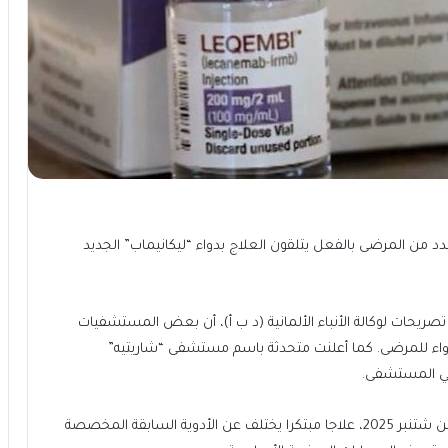
دد من المرضى بالفعل يتلقون العلاج بدواء “ليكانيماب” الجديد
صريحات لوكالة الأنباء الألمانية (د ب أ)، أن بعض المستشفيات
لدواء للمرضى. كما أعلنت متحدثة باسم مستشفى “شاريتيه”
 في المستشفى.
ويُعد “ليكانيماب”، المتاح في السوق الألمانية منذ الأول من شتنبر 2025، علاجا مبتكرا يختلف عن الأدوية السابقة المخصصة