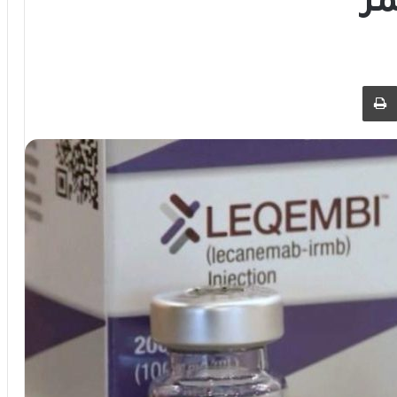
مر
 عبر البريد
طباعة