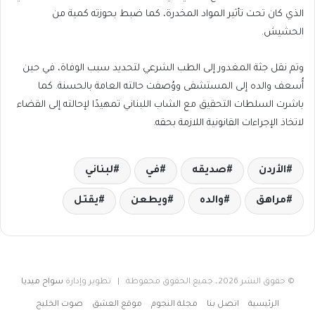
الذي كان تحت تأثير المواد المخدرة، كما ضبط بحوزته كمية من
الحشيش.
وتم نقل جثة المغدور إلى الطب الشرعي لتحديد سبب الوفاة، في حين
أُسعف والده إلى المستشفى ووُصفت حالته العامة بالحسنة. كما
باشرت السلطات التحقيق مع الشاب اللبناني تمهيدًا لإحالته إلى القضاء
لاتخاذ الإجراءات القانونية اللازمة بحقه.
الأردن
صديقه
في
لبناني
مراهق
والده
ويطعن
يقتل
© حقوق النشر 2026، جميع الحقوق محفوظة | تطوير وإدارة
سواح ميديا
الرئيسية
اتصل بنا
مجلة النجوم
موقع العشق
صوت الخليج