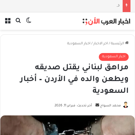
فلسفة الخيط والموج: نصف قرن في مدرسة البحر مع غسان المزيدي
بحث عن
الوضع المظل
الق
الرئيسية
/
اخر الاخبار
/
اخبار السعودية
اخبار السعودية
مراهق لبناني يقتل صديقه
ويطعن والده في الأردن – أخبار
السعودية
أرسل
محمد السواح
آخر تحديث: فبراير 11, 2026
بريدا
إلكترونيا