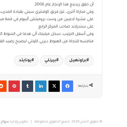
أن حقق ريدينغ هذا الإنجاز عام 2006.
على سندرلاند صاحب المركز الرابع.
منافسه للنجاة من الهبوط ديربي كاونتي ليصبح رصيد الفريقين 43 نقطة من 43
براونهيل
بيرنلي
يونايتد
فيسبوك
‫X
لينكدإن
بينتير
شاركها
© حقوق النشر 2026، جميع الحقوق محفوظة | تطوير وإدارة
سواح م