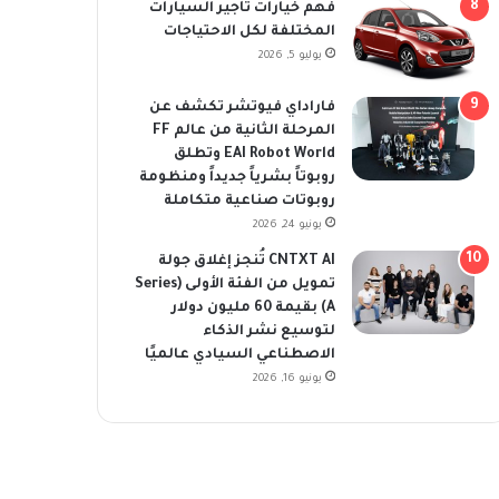
فهم خيارات تأجير السيارات
المختلفة لكل الاحتياجات
يوليو 5, 2026
فاراداي فيوتشر تكشف عن
المرحلة الثانية من عالم FF
EAI Robot World وتطلق
روبوتاً بشرياً جديداً ومنظومة
روبوتات صناعية متكاملة
يونيو 24, 2026
CNTXT AI تُنجز إغلاق جولة
تمويل من الفئة الأولى (Series
A) بقيمة 60 مليون دولار
لتوسيع نشر الذكاء
الاصطناعي السيادي عالميًا
يونيو 16, 2026