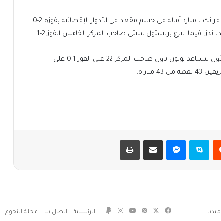
وفي مباراة أخرى، عزز فريق كوفنتري سيتي بقيادة المدرب فرانك لامبارد آماله في حسم مقعد في الأدوار الإقصائية بفوزه 2-0
على عشرة لاعبين من وست بروميتش ألبيوم في قمة ميدلاندز، فيما انتزع بريستول سيتي صاحب المركز الخامس الفوز 2-1
وفي أسفل الترتيب، سجل ميلينك آلي هدفا في الشوط الأول ليساعد لوتون تاون صاحب المركز 22 على الفوز 1-0 على
 مباراة.
يست
سكايب
ماسنجر
مشاركة عبر البريد
طباعة
‫X
فيسبوك
بينتيريست
‫YouTube
انستقرام
يديا
الرئيسية
اتصل بنا
مجلة النجوم