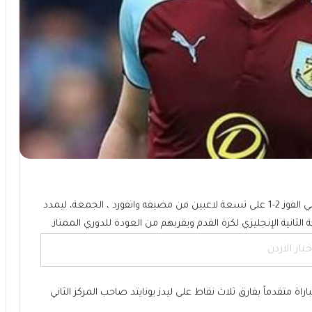
سجل جوش براونهيل هدفاً في الشوط الثاني ليمنح بيرنلي الفوز 2-1 على تسعة لاعبين من مضيفه واتفورد ، الجمعة، ليمدد
خبار الاردن
 بيرنلي إلى صدارة الترتيب برصيد 91 نقطة من 43 مباراة متقدماً بفارق ثلاث نقاط على ليدز يونايتد صاحب المركز الثاني