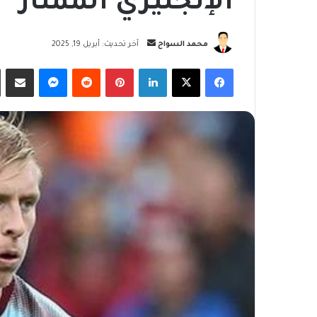
الإنجليزي الممتاز
أرسل
محمد السواح
آخر تحديث: أبريل 19, 2025
بريدا
فيسبوك
‫X
لينكدإن
بينتيريست
ماسنجر
مشاركة
إلكترونيا