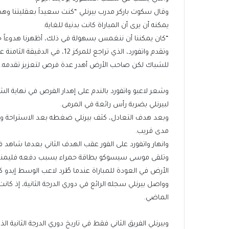
وقال سكوت باركر مدرب بيرنلي “كنت سعيداً بعقليتنا وهد
يمكنه أن يرى أن المباراة كانت بدنية للغاية.
“كان يمكننا أن ننغمس بسهولة في ذلك، أظهرنا هدوءاً حقي
وتقدم واتفورد، الذي تراجع للمر
للشباك لكن صاحب الأرض أهدر عدة فرص لتعزيز تقدمه.
وشعر لاعبو واتفورد بالندم على إهدار الفرص في نهاية ا
لبيرنلي بضربة رأس رائعة في المرمى.
مدى قريب.
وانهار واتفورد على الفور عقب الهدف الثاني بعدما شاهد فرص
وتلقى موسى سيسوكو بطاقة حمراء بسبب دفعه فليمنغ أثنا
الأرض في العودة للمباراة عندما طُرد لاعب الوسط إيدو كاييمبي في الدقيقة 69 بعد حصوله 
وواصل بيرنلي سجله الرائع في دوري الدرجة الثانية، إذ كانت
الماضي.