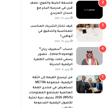
فلسفة الخيط والموج: نصف
قرن في مدرسة البحر مع
غسان المزيدي
يوليو 25, 2026
كيف تختار الشريك المناسب
للمحاسبة والتدقيق في
أبوظبي؟
يوليو 16, 2026
حساب “سميرف ريان”
(@smurfrayan).. حضور
رسمي لافت يواكب الطفرة
الرقمية الحديثة
يوليو 12, 2026
من ترسيخ القيمة إلى الثقة
الرقمية: مجموعة METRA
تستعرض في منتدى القمة
العالمية لمجتمع المعلومات
(WSIS) 2026 بجنيف بنية تحتية
للأصول الرقمية المدعومة
بالذهب