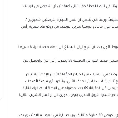
وئنا في تلك اللحظة حقاً، لأنني أعتقد أن أي شخص في الإستاد
قياً، وربما كان ينبغي أن ننهي المباراة بفرصتين خطيرتين”.
كز 12، في الدقيقة الثامنة عندما حول مامادو دومبيا تمريرة عرضية من روكو فاتا بضربة رأس
لشوط الأول بعد أن نجح زيان فليمنغ في إنهاء هجمة مرتدة سريعة
وبعد هدف التعادل، كثف بيرنلي ضغطه بعد الاستراحة وسجل هدف الفوز في الدقيقة 58 بضربة رأس من براونهيل من
ته في الاقتراب من المراكز المؤهلة للأدوار الإقصائية تتبخر.
ء ركلة البداية إثر الهدف الثاني، وتبخرت أي فرصة لأصحاب
على البطاقة الصفراء الثانية.
 آخر خسارة لفريق المدرب باركر بالدوري في نوفمبر (تشرين الثاني)
وبيرنلي الفريق الثاني فقط في تاريخ دوري الدرجة الثانية الذي يخوض 30 مباراة متتالية دون خسارة في الموسم الاعتيادي بعد