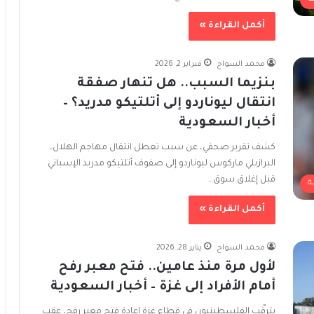
أكمل القراءة »
محمد السواح
فبراير 2, 2026
بنزيما السبب.. هل تنهار صفقة
انتقال ليوناردو إلى أتلتيكو مدريد؟ –
أخبار السعودية
كشف تقرير صحفي، عن سبب تعطل انتقال مهاجم الهلال،
البرازيلي ماركوس ليوناردو إلى صفوف أتلتيكو مدريد الإسباني
قبل إغلاق سوق…
ة
أكمل القراءة »
محمد السواح
يناير 28, 2026
لأول مرة منذ عامين.. فتح معبر رفح
أمام الأفراد إلى غزة – أخبار السعودية
يترقّب الفلسطينيون في قطاع غزة إعادة فتح معبر رفح، عقب