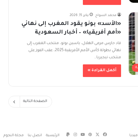
محمد السواح
يناير 15, 2026
«الأسد» بونو يقود المغرب إلى نهائي
«أمم أفريقيا» – أخبار السعودية
قاد حارس مرمى الهلال، ياسين بونو، منتخب المغرب إلى
نهائي بطولة كأس الأمم الأفريقية 2025، عقب الفوز على
منتخب نيجيريا…
ة
أكمل القراءة »
الصفحة التالية
‫X
فيسبوك
بينتيريست
‫YouTube
انستقرام
يديا
الرئيسية
اتصل بنا
مجلة النجوم