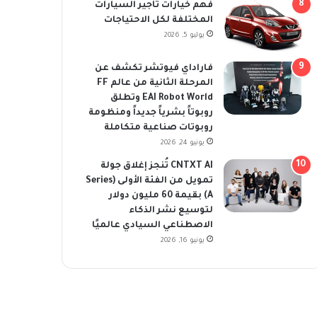
فهم خيارات تأجير السيارات
المختلفة لكل الاحتياجات
يوليو 5, 2026
فاراداي فيوتشر تكشف عن
المرحلة الثانية من عالم FF
EAI Robot World وتطلق
روبوتاً بشرياً جديداً ومنظومة
روبوتات صناعية متكاملة
يونيو 24, 2026
CNTXT AI تُنجز إغلاق جولة
تمويل من الفئة الأولى (Series
A) بقيمة 60 مليون دولار
لتوسيع نشر الذكاء
الاصطناعي السيادي عالميًا
يونيو 16, 2026