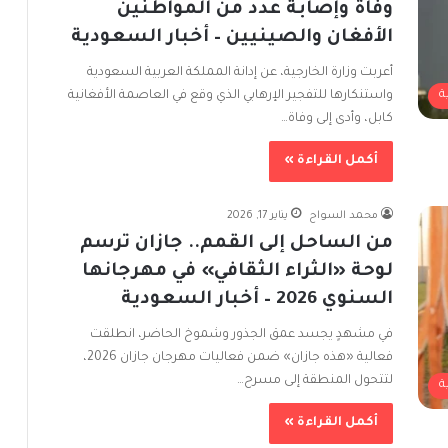
وفاة وإصابة عدد من المواطنين
الأفغان والصينيين – أخبار السعودية
أعربت وزارة الخارجية، عن إدانة المملكة العربية السعودية
واستنكارها للتفجير الإرهابي الذي وقع في العاصمة الأفغانية
ة
كابل، وأدى إلى وفاة…
أكمل القراءة »
محمد السواح
يناير 17, 2026
من الساحل إلى القمم.. جازان ترسم
لوحة «الثراء الثقافي» في مهرجانها
السنوي 2026 – أخبار السعودية
في مشهدٍ يجسد عمق الجذور وشموخ الحاضر، انطلقت
فعالية «هذه جازان» ضمن فعاليات مهرجان جازان 2026،
لتتحول المنطقة إلى مسرح…
ة
أكمل القراءة »