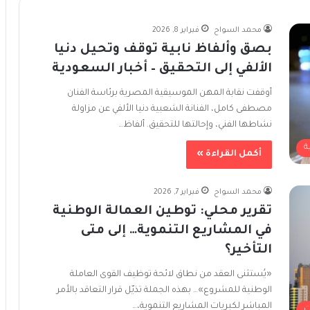
محمد السواح
فبراير 8, 2026
بصق وألفاظ نابية توقف وتحيل دنيا
الألفي إلى التحقيق – أخبار السعودية
أوقفت نقابة المهن الموسيقية المصرية برئاسة الفنان
مصطفى كامل، الفنانة الشعبية دنيا الألفي عن مزاولة
نشاطها الفني، وإحالتها للتحقيق. ألفاظ…
ة
أكمل القراءة »
محمد السواح
فبراير 7, 2026
تقرير محلي: توطين العمالة الوطنية
في المشاريع التنموية… إلى متى
التأخير؟
«يُستثنى العقد من نطاق لائحة توظيف القوى العاملة
الوطنية للمشروع»… بهذه الجملة تذيّل قرار التعاقد بالأمر
المباشر لكبريات المشاريع التنموية،…
ت