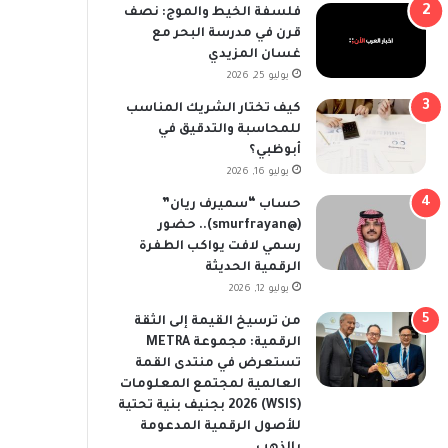
فلسفة الخيط والموج: نصف
قرن في مدرسة البحر مع
غسان المزيدي
يوليو 25, 2026
كيف تختار الشريك المناسب
للمحاسبة والتدقيق في
أبوظبي؟
يوليو 16, 2026
حساب “سميرف ريان”
(@smurfrayan).. حضور
رسمي لافت يواكب الطفرة
الرقمية الحديثة
يوليو 12, 2026
من ترسيخ القيمة إلى الثقة
الرقمية: مجموعة METRA
تستعرض في منتدى القمة
العالمية لمجتمع المعلومات
(WSIS) 2026 بجنيف بنية تحتية
للأصول الرقمية المدعومة
بالذهب